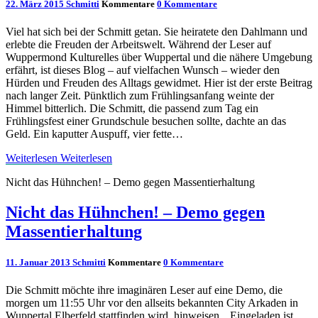
22. März 2015
Schmitti
Kommentare
0 Kommentare
Viel hat sich bei der Schmitt getan. Sie heiratete den Dahlmann und
erlebte die Freuden der Arbeitswelt. Während der Leser auf
Wuppermond Kulturelles über Wuppertal und die nähere Umgebung
erfährt, ist dieses Blog – auf vielfachen Wunsch – wieder den
Hürden und Freuden des Alltags gewidmet. Hier ist der erste Beitrag
nach langer Zeit. Pünktlich zum Frühlingsanfang weinte der
Himmel bitterlich. Die Schmitt, die passend zum Tag ein
Frühlingsfest einer Grundschule besuchen sollte, dachte an das
Geld. Ein kaputter Auspuff, vier fette…
Weiterlesen
Weiterlesen
Nicht das Hühnchen! – Demo gegen Massentierhaltung
Nicht das Hühnchen! – Demo gegen
Massentierhaltung
11. Januar 2013
Schmitti
Kommentare
0 Kommentare
Die Schmitt möchte ihre imaginären Leser auf eine Demo, die
morgen um 11:55 Uhr vor den allseits bekannten City Arkaden in
Wuppertal Elberfeld stattfinden wird, hinweisen. „Eingeladen ist