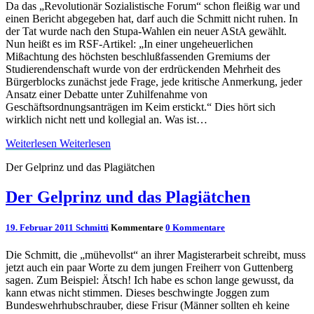
Da das „Revolutionär Sozialistische Forum“ schon fleißig war und
einen Bericht abgegeben hat, darf auch die Schmitt nicht ruhen. In
der Tat wurde nach den Stupa-Wahlen ein neuer AStA gewählt.
Nun heißt es im RSF-Artikel: „In einer ungeheuerlichen
Mißachtung des höchsten beschlußfassenden Gremiums der
Studierendenschaft wurde von der erdrückenden Mehrheit des
Bürgerblocks zunächst jede Frage, jede kritische Anmerkung, jeder
Ansatz einer Debatte unter Zuhilfenahme von
Geschäftsordnungsanträgen im Keim erstickt.“ Dies hört sich
wirklich nicht nett und kollegial an. Was ist…
Weiterlesen
Weiterlesen
Der Gelprinz und das Plagiätchen
Der Gelprinz und das Plagiätchen
19. Februar 2011
Schmitti
Kommentare
0 Kommentare
Die Schmitt, die „mühevollst“ an ihrer Magisterarbeit schreibt, muss
jetzt auch ein paar Worte zu dem jungen Freiherr von Guttenberg
sagen. Zum Beispiel: Ätsch! Ich habe es schon lange gewusst, da
kann etwas nicht stimmen. Dieses beschwingte Joggen zum
Bundeswehrhubschrauber, diese Frisur (Männer sollten eh keine