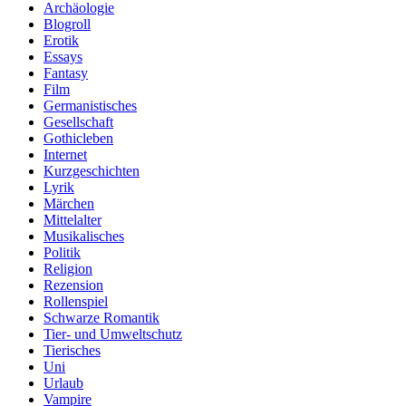
Archäologie
Blogroll
Erotik
Essays
Fantasy
Film
Germanistisches
Gesellschaft
Gothicleben
Internet
Kurzgeschichten
Lyrik
Märchen
Mittelalter
Musikalisches
Politik
Religion
Rezension
Rollenspiel
Schwarze Romantik
Tier- und Umweltschutz
Tierisches
Uni
Urlaub
Vampire