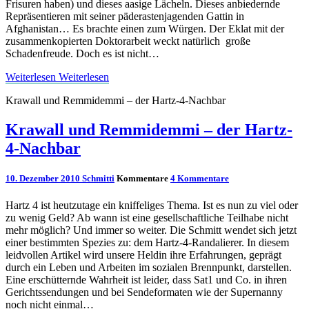
Frisuren haben) und dieses aasige Lächeln. Dieses anbiedernde
Repräsentieren mit seiner päderastenjagenden Gattin in
Afghanistan… Es brachte einen zum Würgen. Der Eklat mit der
zusammenkopierten Doktorarbeit weckt natürlich große
Schadenfreude. Doch es ist nicht…
Weiterlesen
Weiterlesen
Krawall und Remmidemmi – der Hartz-4-Nachbar
Krawall und Remmidemmi – der Hartz-
4-Nachbar
10. Dezember 2010
Schmitti
Kommentare
4 Kommentare
Hartz 4 ist heutzutage ein kniffeliges Thema. Ist es nun zu viel oder
zu wenig Geld? Ab wann ist eine gesellschaftliche Teilhabe nicht
mehr möglich? Und immer so weiter. Die Schmitt wendet sich jetzt
einer bestimmten Spezies zu: dem Hartz-4-Randalierer. In diesem
leidvollen Artikel wird unsere Heldin ihre Erfahrungen, geprägt
durch ein Leben und Arbeiten im sozialen Brennpunkt, darstellen.
Eine erschütternde Wahrheit ist leider, dass Sat1 und Co. in ihren
Gerichtssendungen und bei Sendeformaten wie der Supernanny
noch nicht einmal…