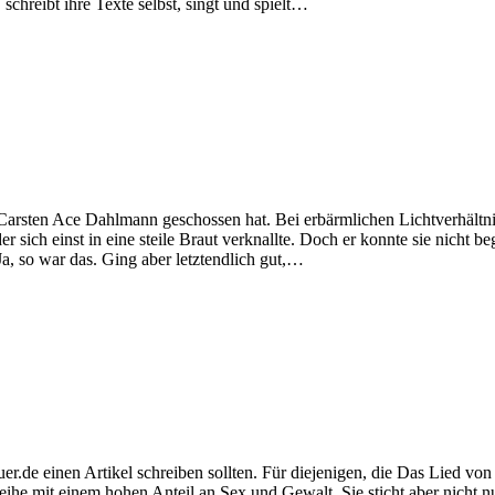
 schreibt ihre Texte selbst, singt und spielt…
kere Carsten Ace Dahlmann geschossen hat. Bei erbärmlichen Lichtverhä
sich einst in eine steile Braut verknallte. Doch er konnte sie nicht bega
Ja, so war das. Ging aber letztendlich gut,…
.de einen Artikel schreiben sollten. Für diejenigen, die Das Lied von E
reihe mit einem hohen Anteil an Sex und Gewalt. Sie sticht aber nicht