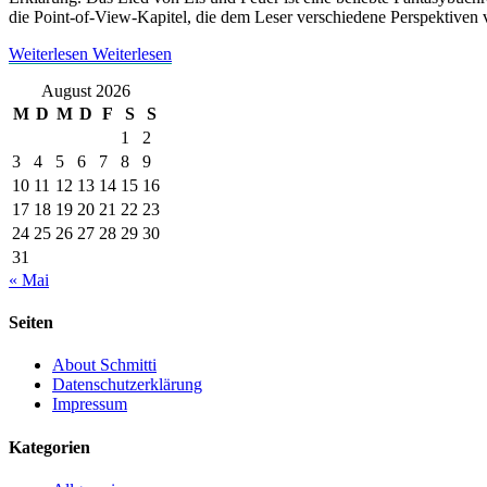
die Point-of-View-Kapitel, die dem Leser verschiedene Perspektiv
Weiterlesen
Weiterlesen
August 2026
M
D
M
D
F
S
S
1
2
3
4
5
6
7
8
9
10
11
12
13
14
15
16
17
18
19
20
21
22
23
24
25
26
27
28
29
30
31
« Mai
Seiten
About Schmitti
Datenschutzerklärung
Impressum
Kategorien