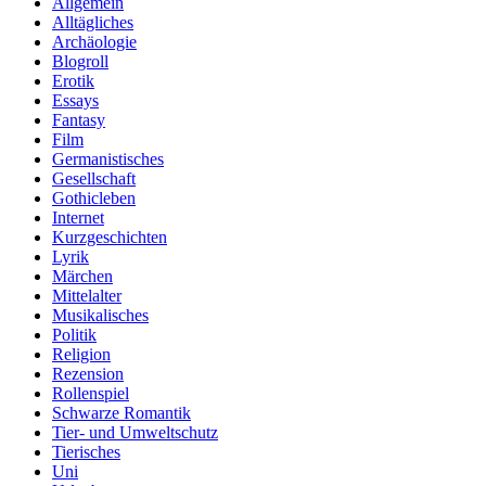
Allgemein
Alltägliches
Archäologie
Blogroll
Erotik
Essays
Fantasy
Film
Germanistisches
Gesellschaft
Gothicleben
Internet
Kurzgeschichten
Lyrik
Märchen
Mittelalter
Musikalisches
Politik
Religion
Rezension
Rollenspiel
Schwarze Romantik
Tier- und Umweltschutz
Tierisches
Uni