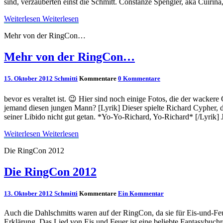
sind, verzauberten einst die Schmitt. Constanze Spengler, aka Cuirina,
Weiterlesen
Weiterlesen
Mehr von der RingCon…
Mehr von der RingCon…
15. Oktober 2012
Schmitti
Kommentare
0 Kommentare
bevor es veraltet ist. 😉 Hier sind noch einige Fotos, die der wac
jemand diesen jungen Mann? [Lyrik] Dieser spielte Richard Cypher, der 
seiner Libido nicht gut getan. *Yo-Yo-Richard, Yo-Richard* [/Lyrik] 
Weiterlesen
Weiterlesen
Die RingCon 2012
Die RingCon 2012
13. Oktober 2012
Schmitti
Kommentare
Ein Kommentar
Auch die Dahlschmitts waren auf der RingCon, da sie für Eis-und-Feuer
Erklärung. Das Lied von Eis und Feuer ist eine beliebte Fantasybuch