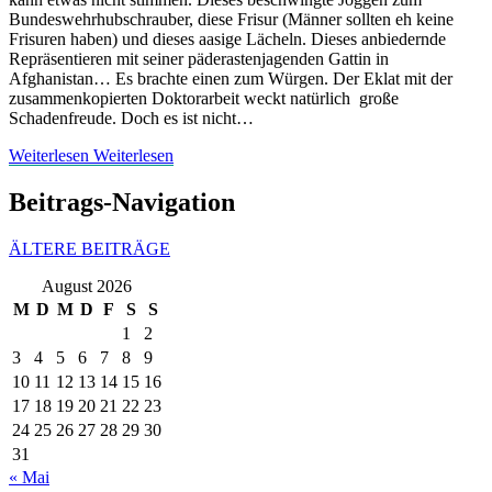
Bundeswehrhubschrauber, diese Frisur (Männer sollten eh keine
Frisuren haben) und dieses aasige Lächeln. Dieses anbiedernde
Repräsentieren mit seiner päderastenjagenden Gattin in
Afghanistan… Es brachte einen zum Würgen. Der Eklat mit der
zusammenkopierten Doktorarbeit weckt natürlich große
Schadenfreude. Doch es ist nicht…
Weiterlesen
Weiterlesen
Beitrags-Navigation
ÄLTERE BEITRÄGE
August 2026
M
D
M
D
F
S
S
1
2
3
4
5
6
7
8
9
10
11
12
13
14
15
16
17
18
19
20
21
22
23
24
25
26
27
28
29
30
31
« Mai