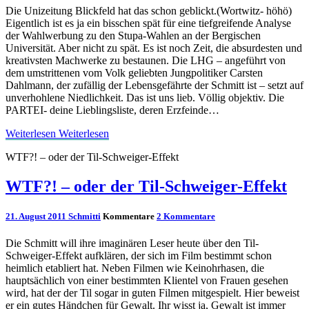
Die Unizeitung Blickfeld hat das schon geblickt.(Wortwitz- höhö)
Eigentlich ist es ja ein bisschen spät für eine tiefgreifende Analyse
der Wahlwerbung zu den Stupa-Wahlen an der Bergischen
Universität. Aber nicht zu spät. Es ist noch Zeit, die absurdesten und
kreativsten Machwerke zu bestaunen. Die LHG – angeführt von
dem umstrittenen vom Volk geliebten Jungpolitiker Carsten
Dahlmann, der zufällig der Lebensgefährte der Schmitt ist – setzt auf
unverhohlene Niedlichkeit. Das ist uns lieb. Völlig objektiv. Die
PARTEI- deine Lieblingsliste, deren Erzfeinde…
Weiterlesen
Weiterlesen
WTF?! – oder der Til-Schweiger-Effekt
WTF?! – oder der Til-Schweiger-Effekt
21. August 2011
Schmitti
Kommentare
2 Kommentare
Die Schmitt will ihre imaginären Leser heute über den Til-
Schweiger-Effekt aufklären, der sich im Film bestimmt schon
heimlich etabliert hat. Neben Filmen wie Keinohrhasen, die
hauptsächlich von einer bestimmten Klientel von Frauen gesehen
wird, hat der der Til sogar in guten Filmen mitgespielt. Hier beweist
er ein gutes Händchen für Gewalt. Ihr wisst ja, Gewalt ist immer