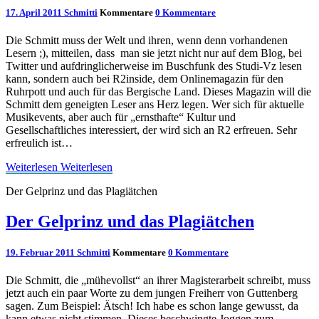
17. April 2011
Schmitti
Kommentare
0 Kommentare
Die Schmitt muss der Welt und ihren, wenn denn vorhandenen
Lesern ;), mitteilen, dass man sie jetzt nicht nur auf dem Blog, bei
Twitter und aufdringlicherweise im Buschfunk des Studi-Vz lesen
kann, sondern auch bei R2inside, dem Onlinemagazin für den
Ruhrpott und auch für das Bergische Land. Dieses Magazin will die
Schmitt dem geneigten Leser ans Herz legen. Wer sich für aktuelle
Musikevents, aber auch für „ernsthafte“ Kultur und
Gesellschaftliches interessiert, der wird sich an R2 erfreuen. Sehr
erfreulich ist…
Weiterlesen
Weiterlesen
Der Gelprinz und das Plagiätchen
Der Gelprinz und das Plagiätchen
19. Februar 2011
Schmitti
Kommentare
0 Kommentare
Die Schmitt, die „mühevollst“ an ihrer Magisterarbeit schreibt, muss
jetzt auch ein paar Worte zu dem jungen Freiherr von Guttenberg
sagen. Zum Beispiel: Ätsch! Ich habe es schon lange gewusst, da
kann etwas nicht stimmen. Dieses beschwingte Joggen zum