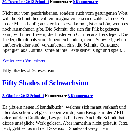
30. Dezember 2012
Schmitti
Kommentare
0 Kommentare
Nicht nur vom geschriebenen, sondern auch vom gesungenen Wort
will die Schmitt heute ihren imaginären Lesern erzählen. In der Zeit,
in der Musik häufig aus der Konserve kommt, ist es schön, wenn es
noch Ausnahmen gibt. Die Schmitt, die sich für Filk begeistern
kann, will ihren Lesern, die Lieder von Cuirina ans Herz legen. Die
Lieder, die oftmals von Liebenden handeln, deren Schwierigkeiten
unüberwindbar sind, verzauberten einst die Schmitt. Constanze
Spengler, aka Cuirina, schreibt ihre Texte selbst, singt und spielt…
Weiterlesen
Weiterlesen
Fifty Shades of Schwachsinn
Fifty Shades of Schwachsinn
3. Oktober 2012
Schmitti
Kommentare
3 Kommentare
Es gibt ein neues „Skandalbuch“, welches sich rasant verkauft und
über das schon viel geschrieben wurde, zum Beispiel in der ZEIT
oder auf dem Erotikblog Les petits Plaisiers. Auch die Schmitt hat
dieses unsägliche Werk gelesen. Aber immerhin nicht gekauft. Jetzt,
jetzt, geht es los mit der Rezension. Shades of Grey – ein