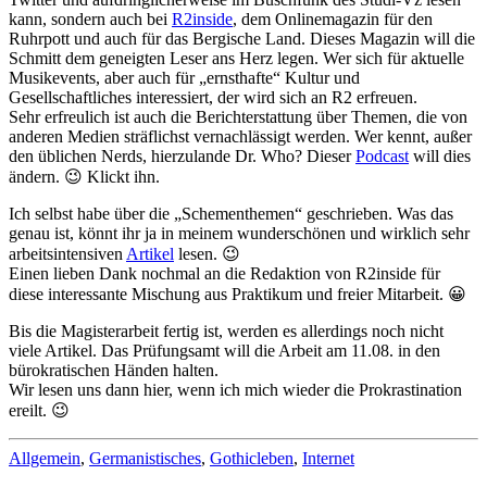
kann, sondern auch bei
R2inside
, dem Onlinemagazin für den
Ruhrpott und auch für das Bergische Land. Dieses Magazin will die
Schmitt dem geneigten Leser ans Herz legen. Wer sich für aktuelle
Musikevents, aber auch für „ernsthafte“ Kultur und
Gesellschaftliches interessiert, der wird sich an R2 erfreuen.
Sehr erfreulich ist auch die Berichterstattung über Themen, die von
anderen Medien sträflichst vernachlässigt werden. Wer kennt, außer
den üblichen Nerds, hierzulande Dr. Who? Dieser
Podcast
will dies
ändern. 😉 Klickt ihn.
Ich selbst habe über die „Schementhemen“ geschrieben. Was das
genau ist, könnt ihr ja in meinem wunderschönen und wirklich sehr
arbeitsintensiven
Artikel
lesen. 😉
Einen lieben Dank nochmal an die Redaktion von R2inside für
diese interessante Mischung aus Praktikum und freier Mitarbeit. 😀
Bis die Magisterarbeit fertig ist, werden es allerdings noch nicht
viele Artikel. Das Prüfungsamt will die Arbeit am 11.08. in den
bürokratischen Händen halten.
Wir lesen uns dann hier, wenn ich mich wieder die Prokrastination
ereilt. 😉
Allgemein
,
Germanistisches
,
Gothicleben
,
Internet