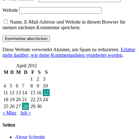
Website
Name, E-Mail-Adresse und Website in diesem Browser für
meinen nächsten Kommentar speichern.
Diese Website verwendet Akismet, um Spam zu reduzieren.
Erfahre
mehr darüber, wie deine Kommentardaten verarbeitet werden
.
April 2011
M
D
M
D
F
S
S
1
2
3
4
5
6
7
8
9
10
11
12
13
14
15
16
17
18
19
20
21
22
23
24
25
26
27
28
29
30
« März
Juli »
Seiten
About Schmitti