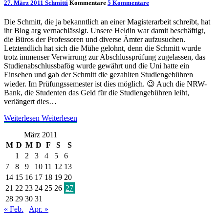
27. März 2011
Schmitti
Kommentare
5 Kommentare
Die Schmitt, die ja bekanntlich an einer Magisterarbeit schreibt, hat
ihr Blog arg vernachlässigt. Unsere Heldin war damit beschäftigt,
die Büros der Professoren und diverse Ämter aufzusuchen.
Letztendlich hat sich die Mühe gelohnt, denn die Schmitt wurde
trotz immenser Verwirrung zur Abschlussprüfung zugelassen, das
Studienabschlussbafög wurde gewährt und die Uni hatte ein
Einsehen und gab der Schmitt die gezahlten Studiengebühren
wieder. Im Prüfungssemester ist dies möglich. 😉 Auch die NRW-
Bank, die Studenten das Geld für die Studiengebühren leiht,
verlängert dies…
Weiterlesen
Weiterlesen
März 2011
M
D
M
D
F
S
S
1
2
3
4
5
6
7
8
9
10
11
12
13
14
15
16
17
18
19
20
21
22
23
24
25
26
27
28
29
30
31
« Feb.
Apr. »