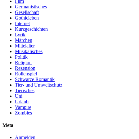
Film
Germanistisches
Gesellschaft
Gothicleben
Internet
Kurzgeschichten
Lyrik
Märchen
Mittelalter
Musikalisches
Politik
Religion
Rezension
Rollenspiel
Schwarze Romantik
Tier- und Umweltschutz
Tierisches
Uni
Urlaub
Vampire
Zombies
Meta
Anmelden