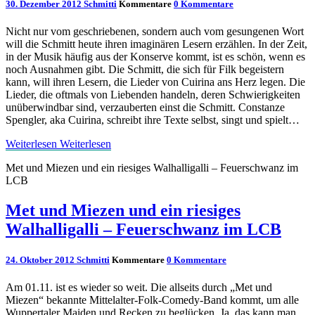
30. Dezember 2012
Schmitti
Kommentare
0 Kommentare
Nicht nur vom geschriebenen, sondern auch vom gesungenen Wort
will die Schmitt heute ihren imaginären Lesern erzählen. In der Zeit,
in der Musik häufig aus der Konserve kommt, ist es schön, wenn es
noch Ausnahmen gibt. Die Schmitt, die sich für Filk begeistern
kann, will ihren Lesern, die Lieder von Cuirina ans Herz legen. Die
Lieder, die oftmals von Liebenden handeln, deren Schwierigkeiten
unüberwindbar sind, verzauberten einst die Schmitt. Constanze
Spengler, aka Cuirina, schreibt ihre Texte selbst, singt und spielt…
Weiterlesen
Weiterlesen
Met und Miezen und ein riesiges Walhalligalli – Feuerschwanz im
LCB
Met und Miezen und ein riesiges
Walhalligalli – Feuerschwanz im LCB
24. Oktober 2012
Schmitti
Kommentare
0 Kommentare
Am 01.11. ist es wieder so weit. Die allseits durch „Met und
Miezen“ bekannte Mittelalter-Folk-Comedy-Band kommt, um alle
Wuppertaler Maiden und Recken zu beglücken. Ja, das kann man