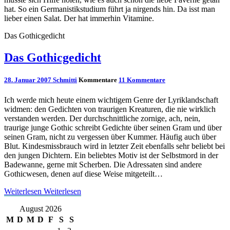
hat. So ein Germanistikstudium führt ja nirgends hin. Da isst man
lieber einen Salat. Der hat immerhin Vitamine.
Das Gothicgedicht
Das Gothicgedicht
28. Januar 2007
Schmitti
Kommentare
11 Kommentare
Ich werde mich heute einem wichtigem Genre der Lyriklandschaft
widmen: den Gedichten von traurigen Kreaturen, die nie wirklich
verstanden werden. Der durchschnittliche zornige, ach, nein,
traurige junge Gothic schreibt Gedichte über seinen Gram und über
seinen Gram, nicht zu vergessen über Kummer. Häufig auch über
Blut. Kindesmissbrauch wird in letzter Zeit ebenfalls sehr beliebt bei
den jungen Dichtern. Ein beliebtes Motiv ist der Selbstmord in der
Badewanne, gerne mit Scherben. Die Adressaten sind andere
Gothicwesen, denen auf diese Weise mitgeteilt…
Weiterlesen
Weiterlesen
August 2026
M
D
M
D
F
S
S