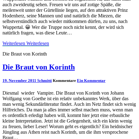
auch zweideutig sehen. Freuen wir uns auf zotige Späße, die
meilenweit unter der Gürtellinie liegen, auf den attraktiven Prinz
Hodenherz, seine Mannen und und natürlich die Miezen, die
selbstverständlich auch wieder mitkommen dürfen, zu uns, nach
Wuppertal. 😀 Wer die Truppe noch nicht kennt, der wird sich
natürlich fragen, was diese Leute…
Weiterlesen
Weiterlesen
Die Braut von Korinth
Die Braut von Korinth
19. November 2011
Schmitti
Kommentare
Ein Kommentar
Diesmal wieder Vampire. Die Braut von Korinth von Johann
Wolfgang von Goethe ist ein relativ unbekanntes Werk, über das
man wenig Sekundärliteratur findet. Auch im Netz findet sich wenig
Hilfreiches. Da man ja alles immer selbst machen muss, wenn man
es ordentlich erledigt haben will, kommt hier jetzt eine erbauliche
kleine Interpretation. Jetzt ist die Gelegenheit, sich ein klein wenig
zu freuen, lieber Leser! Worum geht es eigentlich? Ein heidnischer
Jüngling aus Athen reist nach Korinth, um die ihm versprochene
Braut…