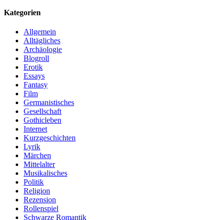
Kategorien
Allgemein
Alltägliches
Archäologie
Blogroll
Erotik
Essays
Fantasy
Film
Germanistisches
Gesellschaft
Gothicleben
Internet
Kurzgeschichten
Lyrik
Märchen
Mittelalter
Musikalisches
Politik
Religion
Rezension
Rollenspiel
Schwarze Romantik