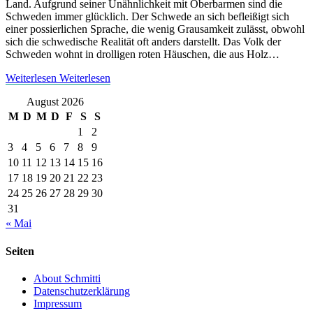
Land. Aufgrund seiner Unähnlichkeit mit Oberbarmen sind die
Schweden immer glücklich. Der Schwede an sich befleißigt sich
einer possierlichen Sprache, die wenig Grausamkeit zulässt, obwohl
sich die schwedische Realität oft anders darstellt. Das Volk der
Schweden wohnt in drolligen roten Häuschen, die aus Holz…
Weiterlesen
Weiterlesen
August 2026
M
D
M
D
F
S
S
1
2
3
4
5
6
7
8
9
10
11
12
13
14
15
16
17
18
19
20
21
22
23
24
25
26
27
28
29
30
31
« Mai
Seiten
About Schmitti
Datenschutzerklärung
Impressum