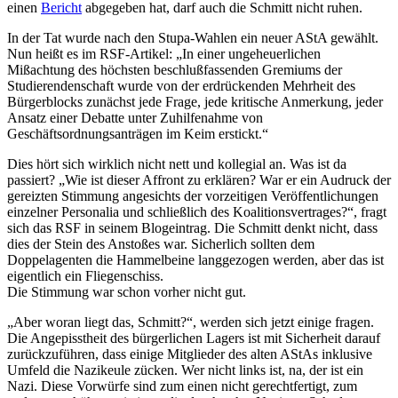
einen
Bericht
abgegeben hat, darf auch die Schmitt nicht ruhen.
In der Tat wurde nach den Stupa-Wahlen ein neuer AStA gewählt.
Nun heißt es im RSF-Artikel: „In einer ungeheuerlichen
Mißachtung des höchsten beschlußfassenden Gremiums der
Studierendenschaft wurde von der erdrückenden Mehrheit des
Bürgerblocks zunächst jede Frage, jede kritische Anmerkung, jeder
Ansatz einer Debatte unter Zuhilfenahme von
Geschäftsordnungsanträgen im Keim erstickt.“
Dies hört sich wirklich nicht nett und kollegial an. Was ist da
passiert? „Wie ist dieser Affront zu erklären? War er ein Audruck der
gereizten Stimmung angesichts der vorzeitigen Veröffentlichungen
einzelner Personalia und schließlich des Koalitionsvertrages?“, fragt
sich das RSF in seinem Blogeintrag. Die Schmitt denkt nicht, dass
dies der Stein des Anstoßes war. Sicherlich sollten dem
Doppelagenten die Hammelbeine langgezogen werden, aber das ist
eigentlich ein Fliegenschiss.
Die Stimmung war schon vorher nicht gut.
„Aber woran liegt das, Schmitt?“, werden sich jetzt einige fragen.
Die Angepisstheit des bürgerlichen Lagers ist mit Sicherheit darauf
zurückzuführen, dass einige Mitglieder des alten AStAs inklusive
Umfeld die Nazikeule zücken. Wer nicht links ist, na, der ist ein
Nazi. Diese Vorwürfe sind zum einen nicht gerechtfertigt, zum