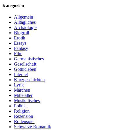
Kategorien
Allgemein
Alltägliches
Archäologie
Blogroll
Erotik
Essays
Fantasy
Film
Germanistisches
Gesellschaft
Gothicleben
Internet
Kurzgeschichten
Lyrik
Märchen
Mittelalter
Musikalisches
Politik
Religion
Rezension
Rollenspiel
Schwarze Romantik