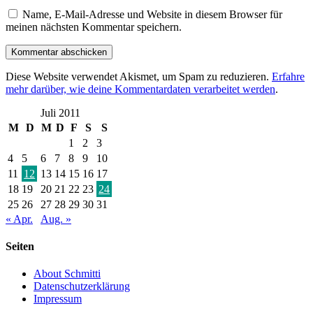
Name, E-Mail-Adresse und Website in diesem Browser für
meinen nächsten Kommentar speichern.
Diese Website verwendet Akismet, um Spam zu reduzieren.
Erfahre
mehr darüber, wie deine Kommentardaten verarbeitet werden
.
Juli 2011
M
D
M
D
F
S
S
1
2
3
4
5
6
7
8
9
10
11
12
13
14
15
16
17
18
19
20
21
22
23
24
25
26
27
28
29
30
31
« Apr.
Aug. »
Seiten
About Schmitti
Datenschutzerklärung
Impressum