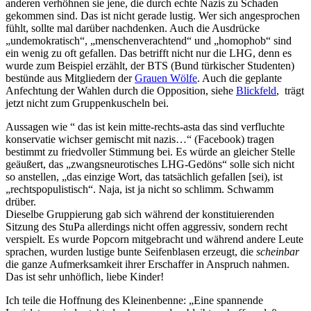
anderen verhöhnen sie jene, die durch echte Nazis zu Schaden
gekommen sind. Das ist nicht gerade lustig. Wer sich angesprochen
fühlt, sollte mal darüber nachdenken. Auch die Ausdrücke
„undemokratisch“, „menschenverachtend“ und „homophob“ sind
ein wenig zu oft gefallen. Das betrifft nicht nur die LHG, denn es
wurde zum Beispiel erzählt, der BTS (Bund türkischer Studenten)
bestünde aus Mitgliedern der
Grauen Wölfe
. Auch die geplante
Anfechtung der Wahlen durch die Opposition, siehe
Blickfeld
, trägt
jetzt nicht zum Gruppenkuscheln bei.
Aussagen wie “ das ist kein mitte-rechts-asta das sind verfluchte
konservatie wichser gemischt mit nazis…“ (Facebook) tragen
bestimmt zu friedvoller Stimmung bei. Es würde an gleicher Stelle
geäußert, das „zwangsneurotisches LHG-Gedöns“ solle sich nicht
so anstellen, „das einzige Wort, das tatsächlich gefallen [sei), ist
„rechtspopulistisch“. Naja, ist ja nicht so schlimm. Schwamm
drüber.
Dieselbe Gruppierung gab sich während der konstituierenden
Sitzung des StuPa allerdings nicht offen aggressiv, sondern recht
verspielt. Es wurde Popcorn mitgebracht und während andere Leute
sprachen, wurden lustige bunte Seifenblasen erzeugt, die
scheinbar
die ganze Aufmerksamkeit ihrer Erschaffer in Anspruch nahmen.
Das ist sehr unhöflich, liebe Kinder!
Ich teile die Hoffnung des Kleinenbenne: „Eine spannende