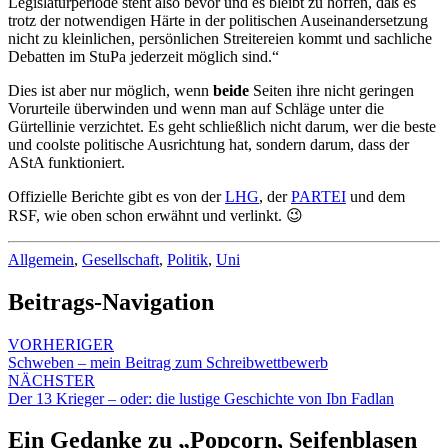
Legislaturperiode steht also bevor und es bleibt zu hoffen, daß es
trotz der notwendigen Härte in der politischen Auseinandersetzung
nicht zu kleinlichen, persönlichen Streitereien kommt und sachliche
Debatten im StuPa jederzeit möglich sind.“
Dies ist aber nur möglich, wenn
beide
Seiten ihre nicht geringen
Vorurteile überwinden und wenn man auf Schläge unter die
Gürtellinie verzichtet. Es geht schließlich nicht darum, wer die beste
und coolste politische Ausrichtung hat, sondern darum, dass der
AStA funktioniert.
Offizielle Berichte gibt es von der
LHG
, der
PARTEI
und dem
RSF, wie oben schon erwähnt und verlinkt. 😉
Allgemein
,
Gesellschaft
,
Politik
,
Uni
Beitrags-Navigation
VORHERIGER
Schweben – mein Beitrag zum Schreibwettbewerb
NÄCHSTER
Der 13 Krieger – oder: die lustige Geschichte von Ibn Fadlan
Ein Gedanke zu „
Popcorn, Seifenblasen