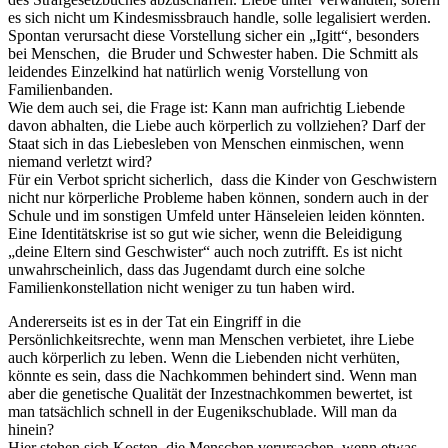
es sich nicht um Kindesmissbrauch handle, solle legalisiert werden.
Spontan verursacht diese Vorstellung sicher ein „Igitt“, besonders
bei Menschen, die Bruder und Schwester haben. Die Schmitt als
leidendes Einzelkind hat natürlich wenig Vorstellung von
Familienbanden.
Wie dem auch sei, die Frage ist: Kann man aufrichtig Liebende
davon abhalten, die Liebe auch körperlich zu vollziehen? Darf der
Staat sich in das Liebesleben von Menschen einmischen, wenn
niemand verletzt wird?
Für ein Verbot spricht sicherlich, dass die Kinder von Geschwistern
nicht nur körperliche Probleme haben können, sondern auch in der
Schule und im sonstigen Umfeld unter Hänseleien leiden könnten.
Eine Identitätskrise ist so gut wie sicher, wenn die Beleidigung
„deine Eltern sind Geschwister“ auch noch zutrifft. Es ist nicht
unwahrscheinlich, dass das Jugendamt durch eine solche
Familienkonstellation nicht weniger zu tun haben wird.
Andererseits ist es in der Tat ein Eingriff in die
Persönlichkeitsrechte, wenn man Menschen verbietet, ihre Liebe
auch körperlich zu leben. Wenn die Liebenden nicht verhüten,
könnte es sein, dass die Nachkommen behindert sind. Wenn man
aber die genetische Qualität der Inzestnachkommen bewertet, ist
man tatsächlich schnell in der Eugenikschublade. Will man da
hinein?
Hier stehen sich Kosten, die Menschen verursachen, wenn etwas