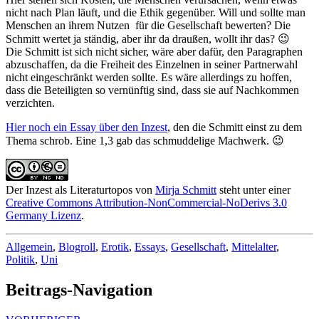
nicht nach Plan läuft, und die Ethik gegenüber. Will und sollte man
Menschen an ihrem Nutzen für die Gesellschaft bewerten? Die
Schmitt wertet ja ständig, aber ihr da draußen, wollt ihr das? 😉
Die Schmitt ist sich nicht sicher, wäre aber dafür, den Paragraphen
abzuschaffen, da die Freiheit des Einzelnen in seiner Partnerwahl
nicht eingeschränkt werden sollte. Es wäre allerdings zu hoffen,
dass die Beteiligten so vernünftig sind, dass sie auf Nachkommen
verzichten.
Hier noch ein Essay über den Inzest
, den die Schmitt einst zu dem
Thema schrob. Eine 1,3 gab das schmuddelige Machwerk. 😉
Der Inzest als Literaturtopos
von
Mirja Schmitt
steht unter einer
Creative Commons Attribution-NonCommercial-NoDerivs 3.0
Germany Lizenz
.
Allgemein
,
Blogroll
,
Erotik
,
Essays
,
Gesellschaft
,
Mittelalter
,
Politik
,
Uni
Beitrags-Navigation