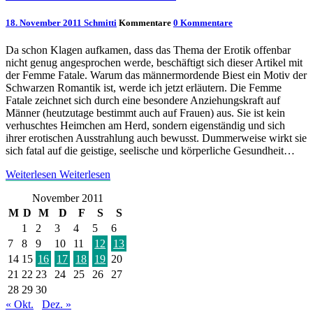
18. November 2011
Schmitti
Kommentare
0 Kommentare
Da schon Klagen aufkamen, dass das Thema der Erotik offenbar
nicht genug angesprochen werde, beschäftigt sich dieser Artikel mit
der Femme Fatale. Warum das männermordende Biest ein Motiv der
Schwarzen Romantik ist, werde ich jetzt erläutern. Die Femme
Fatale zeichnet sich durch eine besondere Anziehungskraft auf
Männer (heutzutage bestimmt auch auf Frauen) aus. Sie ist kein
verhuschtes Heimchen am Herd, sondern eigenständig und sich
ihrer erotischen Ausstrahlung auch bewusst. Dummerweise wirkt sie
sich fatal auf die geistige, seelische und körperliche Gesundheit…
Weiterlesen
Weiterlesen
November 2011
M
D
M
D
F
S
S
1
2
3
4
5
6
7
8
9
10
11
12
13
14
15
16
17
18
19
20
21
22
23
24
25
26
27
28
29
30
« Okt.
Dez. »