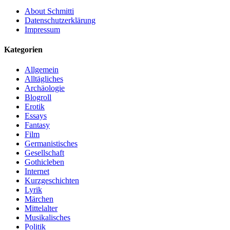
About Schmitti
Datenschutzerklärung
Impressum
Kategorien
Allgemein
Alltägliches
Archäologie
Blogroll
Erotik
Essays
Fantasy
Film
Germanistisches
Gesellschaft
Gothicleben
Internet
Kurzgeschichten
Lyrik
Märchen
Mittelalter
Musikalisches
Politik