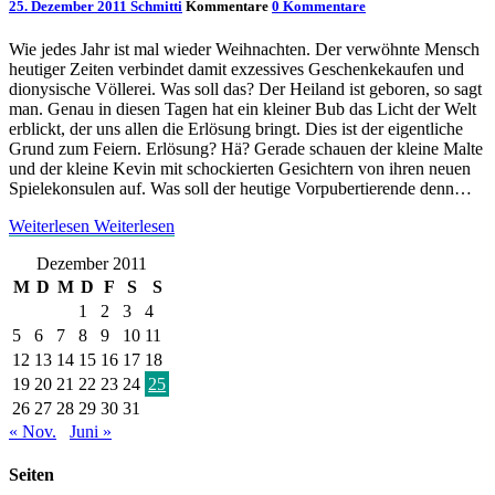
25. Dezember 2011
Schmitti
Kommentare
0 Kommentare
Wie jedes Jahr ist mal wieder Weihnachten. Der verwöhnte Mensch
heutiger Zeiten verbindet damit exzessives Geschenkekaufen und
dionysische Völlerei. Was soll das? Der Heiland ist geboren, so sagt
man. Genau in diesen Tagen hat ein kleiner Bub das Licht der Welt
erblickt, der uns allen die Erlösung bringt. Dies ist der eigentliche
Grund zum Feiern. Erlösung? Hä? Gerade schauen der kleine Malte
und der kleine Kevin mit schockierten Gesichtern von ihren neuen
Spielekonsulen auf. Was soll der heutige Vorpubertierende denn…
Weiterlesen
Weiterlesen
Dezember 2011
M
D
M
D
F
S
S
1
2
3
4
5
6
7
8
9
10
11
12
13
14
15
16
17
18
19
20
21
22
23
24
25
26
27
28
29
30
31
« Nov.
Juni »
Seiten