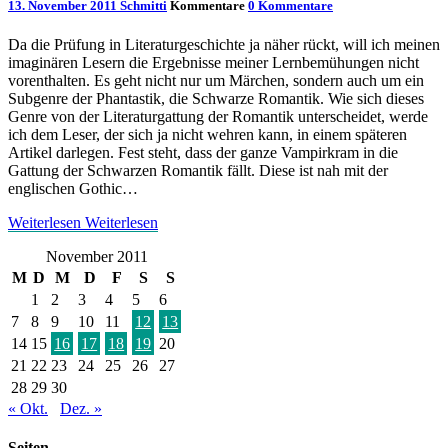
13. November 2011
Schmitti
Kommentare
0 Kommentare
Da die Prüfung in Literaturgeschichte ja näher rückt, will ich meinen
imaginären Lesern die Ergebnisse meiner Lernbemühungen nicht
vorenthalten. Es geht nicht nur um Märchen, sondern auch um ein
Subgenre der Phantastik, die Schwarze Romantik. Wie sich dieses
Genre von der Literaturgattung der Romantik unterscheidet, werde
ich dem Leser, der sich ja nicht wehren kann, in einem späteren
Artikel darlegen. Fest steht, dass der ganze Vampirkram in die
Gattung der Schwarzen Romantik fällt. Diese ist nah mit der
englischen Gothic…
Weiterlesen
Weiterlesen
November 2011
M
D
M
D
F
S
S
1
2
3
4
5
6
7
8
9
10
11
12
13
14
15
16
17
18
19
20
21
22
23
24
25
26
27
28
29
30
« Okt.
Dez. »
Seiten