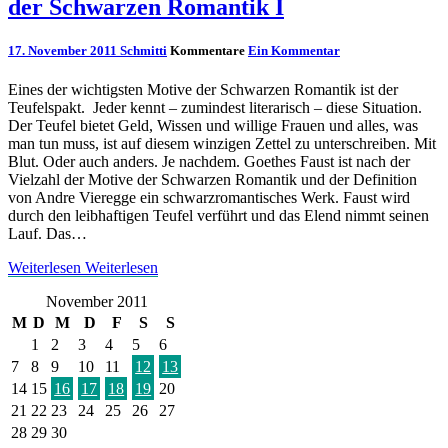
der Schwarzen Romantik I
17. November 2011
Schmitti
Kommentare
Ein Kommentar
Eines der wichtigsten Motive der Schwarzen Romantik ist der
Teufelspakt. Jeder kennt – zumindest literarisch – diese Situation.
Der Teufel bietet Geld, Wissen und willige Frauen und alles, was
man tun muss, ist auf diesem winzigen Zettel zu unterschreiben. Mit
Blut. Oder auch anders. Je nachdem. Goethes Faust ist nach der
Vielzahl der Motive der Schwarzen Romantik und der Definition
von Andre Vieregge ein schwarzromantisches Werk. Faust wird
durch den leibhaftigen Teufel verführt und das Elend nimmt seinen
Lauf. Das…
Weiterlesen
Weiterlesen
November 2011
M
D
M
D
F
S
S
1
2
3
4
5
6
7
8
9
10
11
12
13
14
15
16
17
18
19
20
21
22
23
24
25
26
27
28
29
30