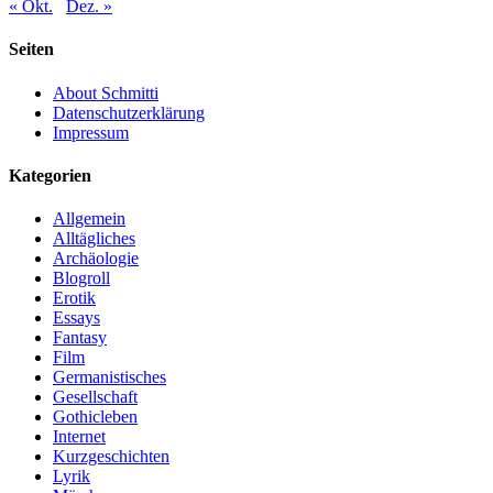
« Okt.
Dez. »
Seiten
About Schmitti
Datenschutzerklärung
Impressum
Kategorien
Allgemein
Alltägliches
Archäologie
Blogroll
Erotik
Essays
Fantasy
Film
Germanistisches
Gesellschaft
Gothicleben
Internet
Kurzgeschichten
Lyrik