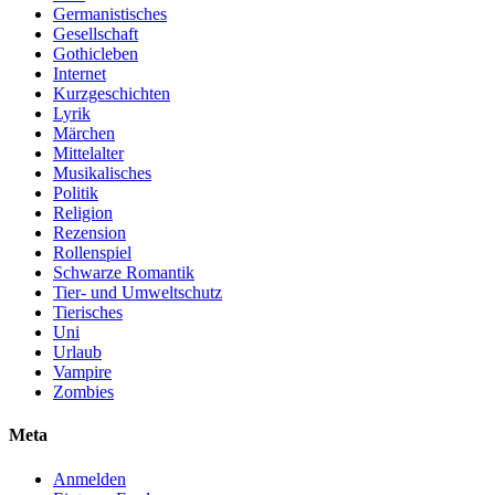
Germanistisches
Gesellschaft
Gothicleben
Internet
Kurzgeschichten
Lyrik
Märchen
Mittelalter
Musikalisches
Politik
Religion
Rezension
Rollenspiel
Schwarze Romantik
Tier- und Umweltschutz
Tierisches
Uni
Urlaub
Vampire
Zombies
Meta
Anmelden