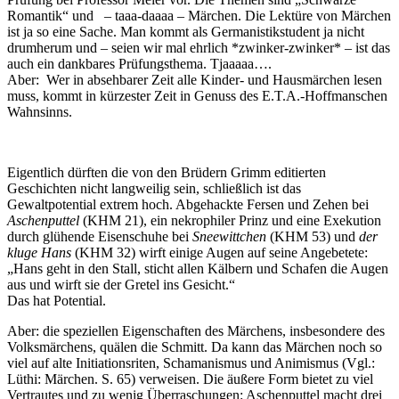
Romantik“ und – taaa-daaaa – Märchen. Die Lektüre von Märchen
ist ja so eine Sache. Man kommt als Germanistikstudent ja nicht
drumherum und – seien wir mal ehrlich *zwinker-zwinker* – ist das
auch ein dankbares Prüfungsthema. Tjaaaaa….
Aber: Wer in absehbarer Zeit alle Kinder- und Hausmärchen lesen
muss, kommt in kürzester Zeit in Genuss des E.T.A.-Hoffmanschen
Wahnsinns.
Eigentlich dürften die von den Brüdern Grimm editierten
Geschichten nicht langweilig sein, schließlich ist das
Gewaltpotential extrem hoch. Abgehackte Fersen und Zehen bei
Aschenputtel
(KHM 21), ein nekrophiler Prinz und eine Exekution
durch glühende Eisenschuhe bei
Sneewittchen
(KHM 53) und
der
kluge Hans
(KHM 32) wirft einige Augen auf seine Angebetete:
„Hans geht in den Stall, sticht allen Kälbern und Schafen die Augen
aus und wirft sie der Gretel ins Gesicht.“
Das hat Potential.
Aber: die speziellen Eigenschaften des Märchens, insbesondere des
Volksmärchens, quälen die Schmitt. Da kann das Märchen noch so
viel auf alte Initiationsriten, Schamanismus und Animismus (Vgl.:
Lüthi: Märchen. S. 65) verweisen. Die äußere Form bietet zu viel
Vertrautes und zu wenig Überraschungen: Aschenputtel macht drei