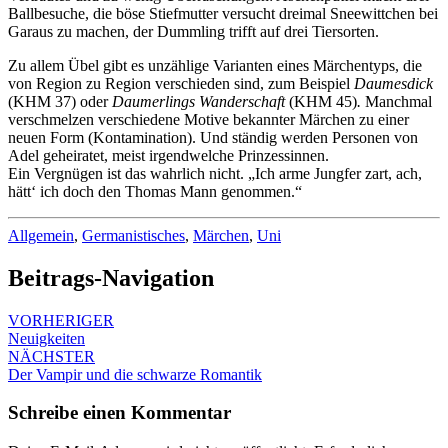
Ballbesuche, die böse Stiefmutter versucht dreimal Sneewittchen bei
Garaus zu machen, der Dummling trifft auf drei Tiersorten.
Zu allem Übel gibt es unzählige Varianten eines Märchentyps, die
von Region zu Region verschieden sind, zum Beispiel
Daumesdick
(KHM 37)
oder
Daumerlings Wanderschaft
(KHM 45)
.
Manchmal
verschmelzen verschiedene Motive bekannter Märchen zu einer
neuen Form (Kontamination). Und ständig werden Personen von
Adel geheiratet, meist irgendwelche Prinzessinnen.
Ein Vergnügen ist das wahrlich nicht. „Ich arme Jungfer zart, ach,
hätt‘ ich doch den Thomas Mann genommen.“
Allgemein
,
Germanistisches
,
Märchen
,
Uni
Beitrags-Navigation
VORHERIGER
Neuigkeiten
NÄCHSTER
Der Vampir und die schwarze Romantik
Schreibe einen Kommentar