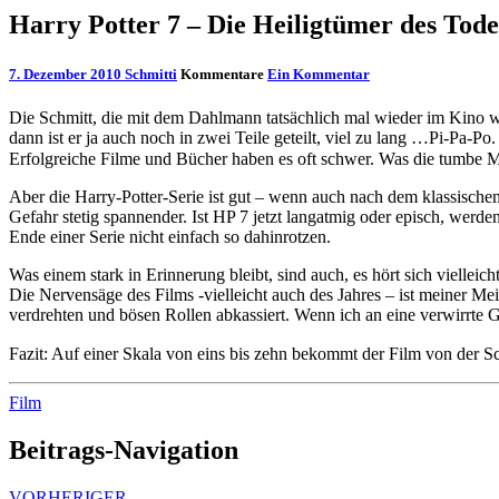
Harry Potter 7 – Die Heiligtümer des Tode
7. Dezember 2010
Schmitti
Kommentare
Ein Kommentar
Die Schmitt, die mit dem Dahlmann tatsächlich mal wieder im Kino wa
dann ist er ja auch noch in zwei Teile geteilt, viel zu lang …Pi-Pa-Po.
Erfolgreiche Filme und Bücher haben es oft schwer. Was die tumbe Ma
Aber die Harry-Potter-Serie ist gut – wenn auch nach dem klassisch
Gefahr stetig spannender. Ist HP 7 jetzt langatmig oder episch, werde
Ende einer Serie nicht einfach so dahinrotzen.
Was einem stark in Erinnerung bleibt, sind auch, es hört sich viellei
Die Nervensäge des Films -vielleicht auch des Jahres – ist meiner M
verdrehten und bösen Rollen abkassiert. Wenn ich an eine verwirrte G
Fazit: Auf einer Skala von eins bis zehn bekommt der Film von der 
Film
Beitrags-Navigation
VORHERIGER