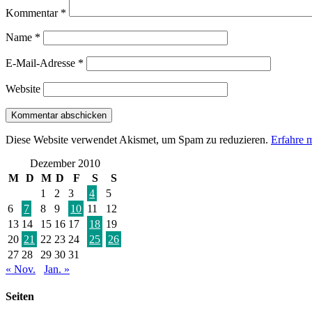
Kommentar
*
Name
*
E-Mail-Adresse
*
Website
Diese Website verwendet Akismet, um Spam zu reduzieren.
Erfahre 
Dezember 2010
M
D
M
D
F
S
S
1
2
3
4
5
6
7
8
9
10
11
12
13
14
15
16
17
18
19
20
21
22
23
24
25
26
27
28
29
30
31
« Nov.
Jan. »
Seiten