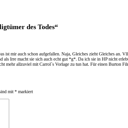
ligtümer des Todes
“
Das ist mir auch schon aufgefallen. Naja, Gleiches zieht Gleiches an. Vl
 als Irre macht sie sich auch echt gut *g*. Da ich sie in HP nicht erleb
cht mehr allzuviel mit Carrol´s Vorlage zu tun hat. Für einen Burton 
sind mit
*
markiert