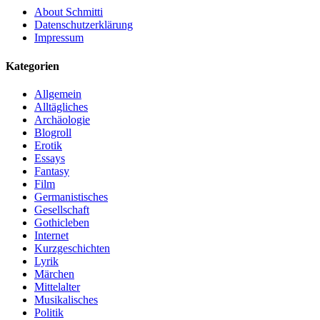
About Schmitti
Datenschutzerklärung
Impressum
Kategorien
Allgemein
Alltägliches
Archäologie
Blogroll
Erotik
Essays
Fantasy
Film
Germanistisches
Gesellschaft
Gothicleben
Internet
Kurzgeschichten
Lyrik
Märchen
Mittelalter
Musikalisches
Politik