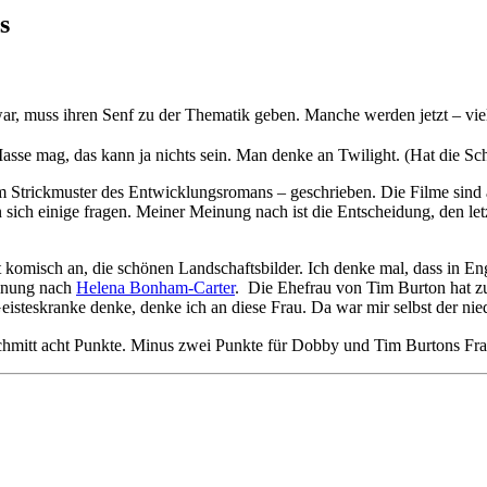
s
r, muss ihren Senf zu der Thematik geben. Manche werden jetzt – vielle
sse mag, das kann ja nichts sein. Man denke an Twilight. (Hat die Sc
em Strickmuster des Entwicklungsromans – geschrieben. Die Filme sin
n sich einige fragen. Meiner Meinung nach ist die Entscheidung, den let
cht komisch an, die schönen Landschaftsbilder. Ich denke mal, dass in E
einung nach
Helena Bonham-Carter
. Die Ehefrau von Tim Burton hat zu
eisteskranke denke, denke ich an diese Frau. Da war mir selbst der nie
Schmitt acht Punkte. Minus zwei Punkte für Dobby und Tim Burtons Fra