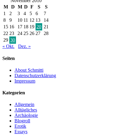
November 2010
M
D
M
D
F
S
S
1
2
3
4
5
6
7
8
9
10
11
12
13
14
15
16
17
18
19
20
21
22
23
24
25
26
27
28
29
30
« Okt.
Dez. »
Seiten
About Schmitti
Datenschutzerklärung
Impressum
Kategorien
Allgemein
Alltägliches
Archäologie
Blogroll
Erotik
Essays