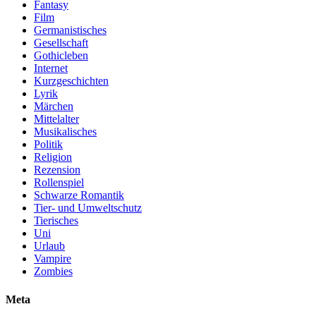
Fantasy
Film
Germanistisches
Gesellschaft
Gothicleben
Internet
Kurzgeschichten
Lyrik
Märchen
Mittelalter
Musikalisches
Politik
Religion
Rezension
Rollenspiel
Schwarze Romantik
Tier- und Umweltschutz
Tierisches
Uni
Urlaub
Vampire
Zombies
Meta