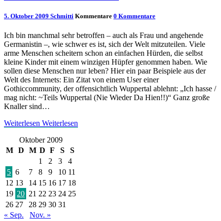
5. Oktober 2009
Schmitti
Kommentare
0 Kommentare
Ich bin manchmal sehr betroffen – auch als Frau und angehende
Germanistin –, wie schwer es ist, sich der Welt mitzuteilen. Viele
arme Menschen scheitern schon an einfachen Hürden, die selbst
kleine Kinder mit einem winzigen Hüpfer genommen haben. Wie
sollen diese Menschen nur leben? Hier ein paar Beispiele aus der
Welt des Internets: Ein Zitat von einem User einer
Gothiccommunity, der offensichtlich Wuppertal ablehnt: „Ich hasse /
mag nicht: ~Teils Wuppertal (Nie Wieder Da Hien!!)“ Ganz große
Knaller sind…
Weiterlesen
Weiterlesen
Oktober 2009
M
D
M
D
F
S
S
1
2
3
4
5
6
7
8
9
10
11
12
13
14
15
16
17
18
19
20
21
22
23
24
25
26
27
28
29
30
31
« Sep.
Nov. »