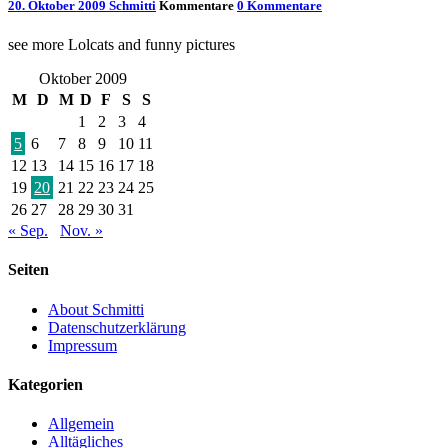
20. Oktober 2009
Schmitti
Kommentare
0 Kommentare
see more Lolcats and funny pictures
Oktober 2009
M
D
M
D
F
S
S
1
2
3
4
5
6
7
8
9
10
11
12
13
14
15
16
17
18
19
20
21
22
23
24
25
26
27
28
29
30
31
« Sep.
Nov. »
Seiten
About Schmitti
Datenschutzerklärung
Impressum
Kategorien
Allgemein
Alltägliches