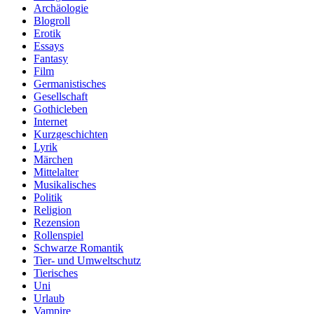
Archäologie
Blogroll
Erotik
Essays
Fantasy
Film
Germanistisches
Gesellschaft
Gothicleben
Internet
Kurzgeschichten
Lyrik
Märchen
Mittelalter
Musikalisches
Politik
Religion
Rezension
Rollenspiel
Schwarze Romantik
Tier- und Umweltschutz
Tierisches
Uni
Urlaub
Vampire