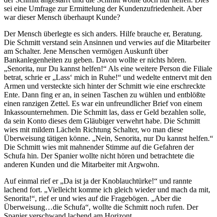
sei eine Umfrage zur Ermittelung der Kundenzufriedenheit. Aber
war dieser Mensch überhaupt Kunde?
Der Mensch überlegte es sich anders. Hilfe brauche er, Beratung.
Die Schmitt verstand sein Ansinnen und verwies auf die Mitarbeiter
am Schalter. Jene Menschen vermögen Auskunft über
Bankanlegenheiten zu geben. Davon wollte er nichts hören.
„Senorita, nur Du kannst helfen!“ Als eine weitere Person die Filiale
betrat, schrie er „Lass‘ mich in Ruhe!“ und wedelte entnervt mit den
Armen und versteckte sich hinter der Schmitt wie eine erschreckte
Ente. Dann fing er an, in seinen Taschen zu wühlen und entblößte
einen ranzigen Zettel. Es war ein unfreundlicher Brief von einem
Inkassounternehmen. Die Schmitt las, dass er Geld bezahlen solle,
da sein Konto dieses dem Gläubiger verwehrt habe. Die Schmitt
wies mit mildem Lächeln Richtung Schalter, wo man diese
Überweisung tätigen könne. „Nein, Senorita, nur Du kannst helfen.“
Die Schmitt wies mit mahnender Stimme auf die Gefahren der
Schufa hin. Der Spanier wollte nicht hören und betrachtete die
anderen Kunden und die Mitarbeiter mit Argwohn.
Auf einmal rief er „Da ist ja der Knoblauchtürke!“ und rannte
lachend fort. „Vielleicht komme ich gleich wieder und mach da mit,
Senorita!“, rief er und wies auf die Fragebögen. „Aber die
Überweisung…die Schufa“, wollte die Schmitt noch rufen. Der
Spanier verschwand lachend am Horizont.