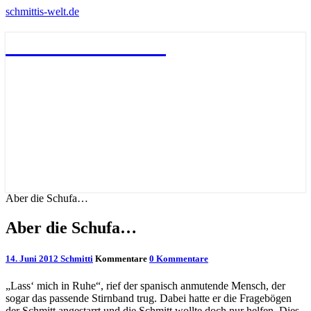
schmittis-welt.de
schmittis-welt.de
Aber die Schufa…
Aber die Schufa…
14. Juni 2012
Schmitti
Kommentare
0 Kommentare
„Lass‘ mich in Ruhe“, rief der spanisch anmutende Mensch, der
sogar das passende Stirnband trug. Dabei hatte er die Fragebögen
der Schmitt angestarrt und die Schmitt wollte doch nur helfen. Dies