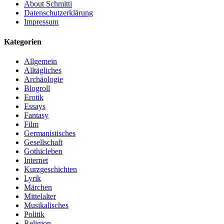
About Schmitti
Datenschutzerklärung
Impressum
Kategorien
Allgemein
Alltägliches
Archäologie
Blogroll
Erotik
Essays
Fantasy
Film
Germanistisches
Gesellschaft
Gothicleben
Internet
Kurzgeschichten
Lyrik
Märchen
Mittelalter
Musikalisches
Politik
Religion