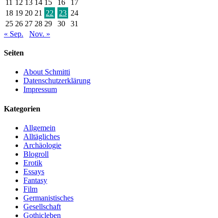
11
12
13
14
15
16
17
18
19
20
21
22
23
24
25
26
27
28
29
30
31
« Sep.
Nov. »
Seiten
About Schmitti
Datenschutzerklärung
Impressum
Kategorien
Allgemein
Alltägliches
Archäologie
Blogroll
Erotik
Essays
Fantasy
Film
Germanistisches
Gesellschaft
Gothicleben