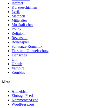
Internet
Kurzgeschichten
Lyrik
Märchen
Mittelalter
Musikalisches
Politik
Religion
Rezension
Rollenspiel
Schwarze Romantik
Tier- und Umweltschutz
Tierisches
Uni
Urlaub
Vampire
Zombies
Meta
Anmelden
Eintrags-Feed
Kommentar-Feed
WordPress.org