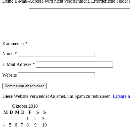
Deine E-Mail-Adresse wird nicht veröffentlicht.
Erforderliche Felder 
Kommentar
*
Name
*
E-Mail-Adresse
*
Website
Diese Website verwendet Akismet, um Spam zu reduzieren.
Erfahre 
Oktober 2010
M
D
M
D
F
S
S
1
2
3
4
5
6
7
8
9
10