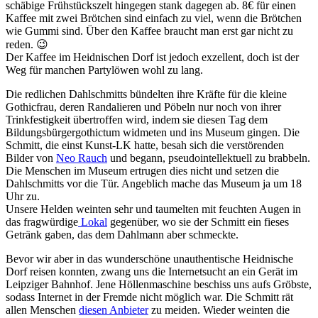
schäbige Frühstückszelt hingegen stank dagegen ab. 8€ für einen
Kaffee mit zwei Brötchen sind einfach zu viel, wenn die Brötchen
wie Gummi sind. Über den Kaffee braucht man erst gar nicht zu
reden. 😉
Der Kaffee im Heidnischen Dorf ist jedoch exzellent, doch ist der
Weg für manchen Partylöwen wohl zu lang.
Die redlichen Dahlschmitts bündelten ihre Kräfte für die kleine
Gothicfrau, deren Randalieren und Pöbeln nur noch von ihrer
Trinkfestigkeit übertroffen wird, indem sie diesen Tag dem
Bildungsbürgergothictum widmeten und ins Museum gingen. Die
Schmitt, die einst Kunst-LK hatte, besah sich die verstörenden
Bilder von
Neo Rauch
und begann, pseudointellektuell zu brabbeln.
Die Menschen im Museum ertrugen dies nicht und setzen die
Dahlschmitts vor die Tür. Angeblich mache das Museum ja um 18
Uhr zu.
Unsere Helden weinten sehr und taumelten mit feuchten Augen in
das fragwürdige
Lokal
gegenüber, wo sie der Schmitt ein fieses
Getränk gaben, das dem Dahlmann aber schmeckte.
Bevor wir aber in das wunderschöne unauthentische Heidnische
Dorf reisen konnten, zwang uns die Internetsucht an ein Gerät im
Leipziger Bahnhof. Jene Höllenmaschine beschiss uns aufs Gröbste,
sodass Internet in der Fremde nicht möglich war. Die Schmitt rät
allen Menschen
diesen Anbieter
zu meiden. Wieder weinten die