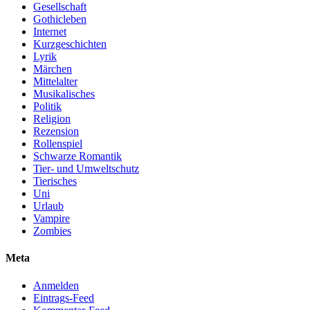
Gesellschaft
Gothicleben
Internet
Kurzgeschichten
Lyrik
Märchen
Mittelalter
Musikalisches
Politik
Religion
Rezension
Rollenspiel
Schwarze Romantik
Tier- und Umweltschutz
Tierisches
Uni
Urlaub
Vampire
Zombies
Meta
Anmelden
Eintrags-Feed