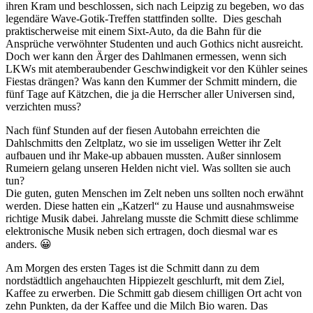
ihren Kram und beschlossen, sich nach Leipzig zu begeben, wo das
legendäre Wave-Gotik-Treffen stattfinden sollte. Dies geschah
praktischerweise mit einem Sixt-Auto, da die Bahn für die
Ansprüche verwöhnter Studenten und auch Gothics nicht ausreicht.
Doch wer kann den Ärger des Dahlmanen ermessen, wenn sich
LKWs mit atemberaubender Geschwindigkeit vor den Kühler seines
Fiestas drängen? Was kann den Kummer der Schmitt mindern, die
fünf Tage auf Kätzchen, die ja die Herrscher aller Universen sind,
verzichten muss?
Nach fünf Stunden auf der fiesen Autobahn erreichten die
Dahlschmitts den Zeltplatz, wo sie im usseligen Wetter ihr Zelt
aufbauen und ihr Make-up abbauen mussten. Außer sinnlosem
Rumeiern gelang unseren Helden nicht viel. Was sollten sie auch
tun?
Die guten, guten Menschen im Zelt neben uns sollten noch erwähnt
werden. Diese hatten ein „Katzerl“ zu Hause und ausnahmsweise
richtige Musik dabei. Jahrelang musste die Schmitt diese schlimme
elektronische Musik neben sich ertragen, doch diesmal war es
anders. 😀
Am Morgen des ersten Tages ist die Schmitt dann zu dem
nordstädtlich angehauchten Hippiezelt geschlurft, mit dem Ziel,
Kaffee zu erwerben. Die Schmitt gab diesem chilligen Ort acht von
zehn Punkten, da der Kaffee und die Milch Bio waren. Das