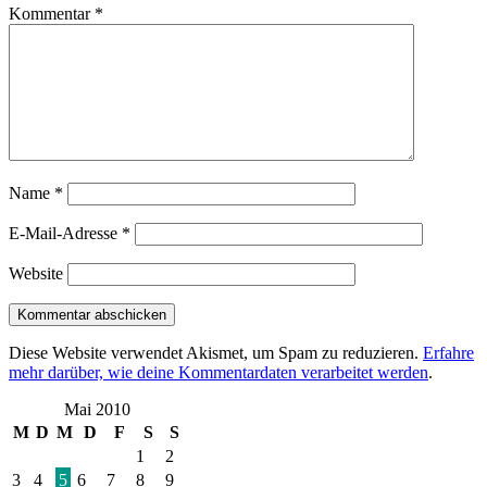
Kommentar
*
Name
*
E-Mail-Adresse
*
Website
Diese Website verwendet Akismet, um Spam zu reduzieren.
Erfahre
mehr darüber, wie deine Kommentardaten verarbeitet werden
.
Mai 2010
M
D
M
D
F
S
S
1
2
3
4
5
6
7
8
9