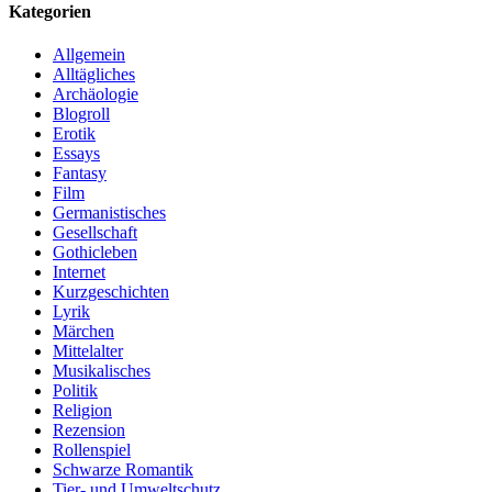
Kategorien
Allgemein
Alltägliches
Archäologie
Blogroll
Erotik
Essays
Fantasy
Film
Germanistisches
Gesellschaft
Gothicleben
Internet
Kurzgeschichten
Lyrik
Märchen
Mittelalter
Musikalisches
Politik
Religion
Rezension
Rollenspiel
Schwarze Romantik
Tier- und Umweltschutz