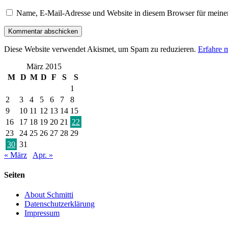
Name, E-Mail-Adresse und Website in diesem Browser für meine
Diese Website verwendet Akismet, um Spam zu reduzieren.
Erfahre 
März 2015
M
D
M
D
F
S
S
1
2
3
4
5
6
7
8
9
10
11
12
13
14
15
16
17
18
19
20
21
22
23
24
25
26
27
28
29
30
31
« März
Apr. »
Seiten
About Schmitti
Datenschutzerklärung
Impressum