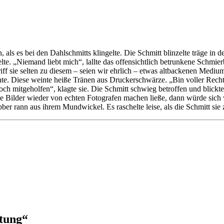
als es bei den Dahlschmitts klingelte. Die Schmitt blinzelte träge in d
te. „Niemand liebt mich“, lallte das offensichtlich betrunkene Schmie
iff sie selten zu diesem – seien wir ehrlich – etwas altbackenen Medium
hte. Diese weinte heiße Tränen aus Druckerschwärze. „Bin voller Rechts
och mitgeholfen“, klagte sie. Die Schmitt schwieg betroffen und blickt
 die Bilder wieder von echten Fotografen machen ließe, dann würde si
er rann aus ihrem Mundwickel. Es raschelte leise, als die Schmitt sie 
itung
“