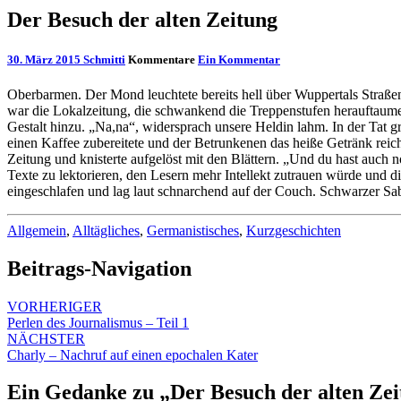
Der Besuch der alten Zeitung
30. März 2015
Schmitti
Kommentare
Ein Kommentar
Oberbarmen. Der Mond leuchtete bereits hell über Wuppertals Straßen, 
war die Lokalzeitung, die schwankend die Treppenstufen herauftaumel
Gestalt hinzu. „Na,na“, widersprach unsere Heldin lahm. In der Tat gr
einen Kaffee zubereitete und der Betrunkenen das heiße Getränk reic
Zeitung und knisterte aufgelöst mit den Blättern. „Und du hast auch n
Texte zu lektorieren, den Lesern mehr Intellekt zutrauen würde und
eingeschlafen und lag laut schnarchend auf der Couch. Schwarzer Sabb
Allgemein
,
Alltägliches
,
Germanistisches
,
Kurzgeschichten
Beitrags-Navigation
VORHERIGER
Perlen des Journalismus – Teil 1
NÄCHSTER
Charly – Nachruf auf einen epochalen Kater
Ein Gedanke zu „
Der Besuch der alten Ze