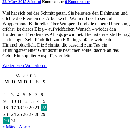
22. März 2015
Schmitti
Kommentare
0 Kommentare
Viel hat sich bei der Schmitt getan. Sie heiratete den Dahlmann und
erlebte die Freuden der Arbeitswelt. Während der Leser auf
Wuppermond Kulturelles über Wuppertal und die nähere Umgebung
erfährt, ist dieses Blog – auf vielfachen Wunsch – wieder den
Hürden und Freuden des Alltags gewidmet. Hier ist der erste Beitrag
nach langer Zeit. Pünktlich zum Frühlingsanfang weinte der
Himmel bitterlich. Die Schmitt, die passend zum Tag ein
Frühlingsfest einer Grundschule besuchen sollte, dachte an das
Geld. Ein kaputter Auspuff, vier fette…
Weiterlesen
Weiterlesen
März 2015
M
D
M
D
F
S
S
1
2
3
4
5
6
7
8
9
10
11
12
13
14
15
16
17
18
19
20
21
22
23
24
25
26
27
28
29
30
31
« März
Apr. »