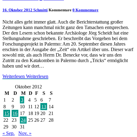
16. Oktober 2012
Schmitti
Kommentare
0 Kommentare
Nicht alles geht immer glatt. Auch die Berichterstattung großer
Zeitungen kann manchmal nicht ganz den Tatsachen entsprechen.
Der den Lesern schon bekannte Archäologe Jörg Scheidt hat eine
Stellungnahme geschrieben. Er beschreibt das Vorgehen bei dem
Forschungsprojekt in Palermo: Am 20. September diesen Jahres
erschien in der Ausgabe der „Zeit“ ein Artikel über uns. Dieser warf
sowohl mir, als auch Herrn Dr. Benecke vor, dass wir uns den
Zutritt zu den Katakomben in Palermo durch „Tricks“ ermöglicht
haben und wir dort…
Weiterlesen
Weiterlesen
Oktober 2012
M
D
M
D
F
S
S
1
2
3
4
5
6
7
8
9
10
11
12
13
14
15
16
17
18
19
20
21
22
23
24
25
26
27
28
29
30
31
« Sep.
Nov. »