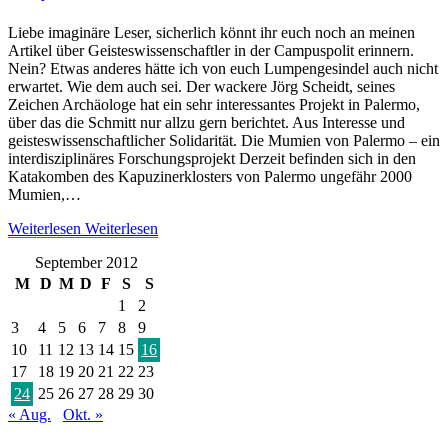
Liebe imaginäre Leser, sicherlich könnt ihr euch noch an meinen
Artikel über Geisteswissenschaftler in der Campuspolit erinnern.
Nein? Etwas anderes hätte ich von euch Lumpengesindel auch nicht
erwartet. Wie dem auch sei. Der wackere Jörg Scheidt, seines
Zeichen Archäologe hat ein sehr interessantes Projekt in Palermo,
über das die Schmitt nur allzu gern berichtet. Aus Interesse und
geisteswissenschaftlicher Solidarität. Die Mumien von Palermo – ein
interdisziplinäres Forschungsprojekt Derzeit befinden sich in den
Katakomben des Kapuzinerklosters von Palermo ungefähr 2000
Mumien,…
Weiterlesen
Weiterlesen
September 2012
M
D
M
D
F
S
S
1
2
3
4
5
6
7
8
9
10
11
12
13
14
15
16
17
18
19
20
21
22
23
24
25
26
27
28
29
30
« Aug.
Okt. »