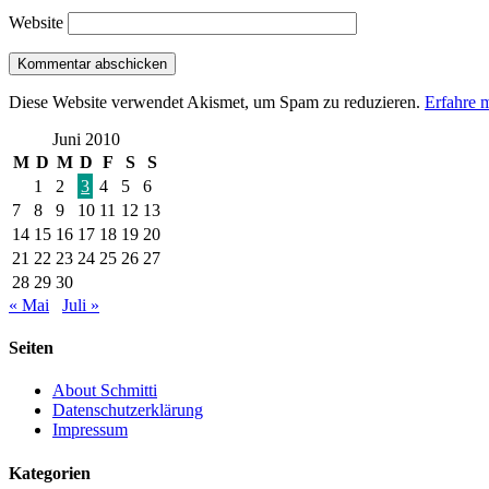
Website
Diese Website verwendet Akismet, um Spam zu reduzieren.
Erfahre 
Juni 2010
M
D
M
D
F
S
S
1
2
3
4
5
6
7
8
9
10
11
12
13
14
15
16
17
18
19
20
21
22
23
24
25
26
27
28
29
30
« Mai
Juli »
Seiten
About Schmitti
Datenschutzerklärung
Impressum
Kategorien