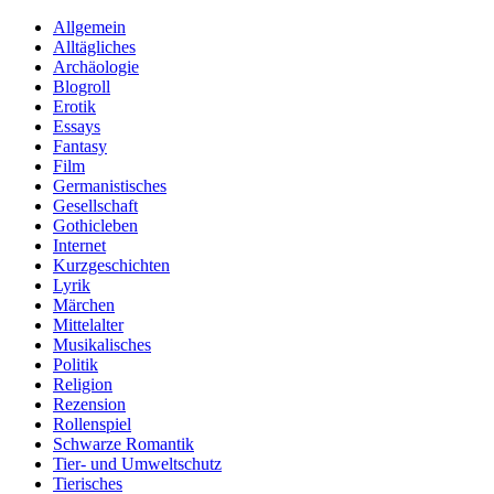
Allgemein
Alltägliches
Archäologie
Blogroll
Erotik
Essays
Fantasy
Film
Germanistisches
Gesellschaft
Gothicleben
Internet
Kurzgeschichten
Lyrik
Märchen
Mittelalter
Musikalisches
Politik
Religion
Rezension
Rollenspiel
Schwarze Romantik
Tier- und Umweltschutz
Tierisches