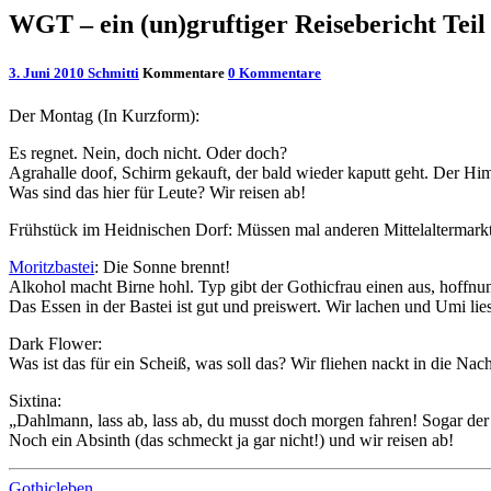
WGT – ein (un)gruftiger Reisebericht Teil
3. Juni 2010
Schmitti
Kommentare
0 Kommentare
Der Montag (In Kurzform):
Es regnet. Nein, doch nicht. Oder doch?
Agrahalle doof, Schirm gekauft, der bald wieder kaputt geht. Der Hi
Was sind das hier für Leute? Wir reisen ab!
Frühstück im Heidnischen Dorf: Müssen mal anderen Mittelaltermarkt
Moritzbastei
: Die Sonne brennt!
Alkohol macht Birne hohl. Typ gibt der Gothicfrau einen aus, hoffnu
Das Essen in der Bastei ist gut und preiswert. Wir lachen und Umi lies
Dark Flower:
Was ist das für ein Scheiß, was soll das? Wir fliehen nackt in die Nach
Sixtina:
„Dahlmann, lass ab, lass ab, du musst doch morgen fahren! Sogar der 
Noch ein Absinth (das schmeckt ja gar nicht!) und wir reisen ab!
Gothicleben