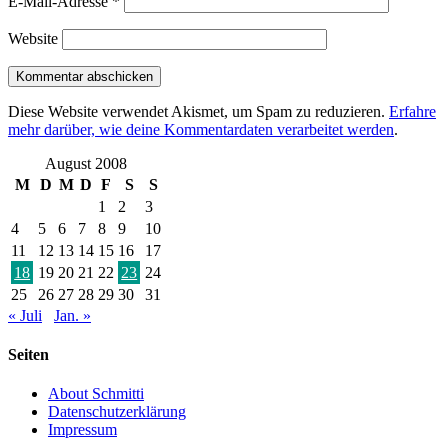
E-Mail-Adresse
*
Website
Diese Website verwendet Akismet, um Spam zu reduzieren.
Erfahre
mehr darüber, wie deine Kommentardaten verarbeitet werden
.
August 2008
M
D
M
D
F
S
S
1
2
3
4
5
6
7
8
9
10
11
12
13
14
15
16
17
18
19
20
21
22
23
24
25
26
27
28
29
30
31
« Juli
Jan. »
Seiten
About Schmitti
Datenschutzerklärung
Impressum