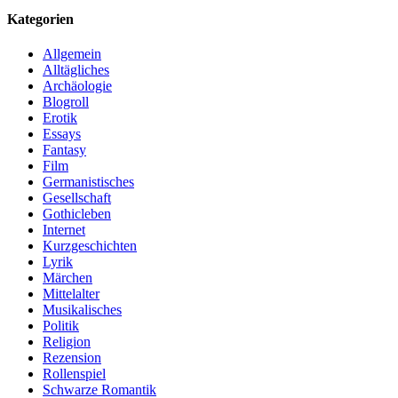
Kategorien
Allgemein
Alltägliches
Archäologie
Blogroll
Erotik
Essays
Fantasy
Film
Germanistisches
Gesellschaft
Gothicleben
Internet
Kurzgeschichten
Lyrik
Märchen
Mittelalter
Musikalisches
Politik
Religion
Rezension
Rollenspiel
Schwarze Romantik