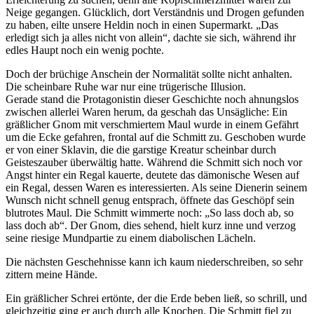
Neige gegangen. Glücklich, dort Verständnis und Drogen gefunden
zu haben, eilte unsere Heldin noch in einen Supermarkt. „Das
erledigt sich ja alles nicht von allein“, dachte sie sich, während ihr
edles Haupt noch ein wenig pochte.
Doch der brüchige Anschein der Normalität sollte nicht anhalten.
Die scheinbare Ruhe war nur eine trügerische Illusion.
Gerade stand die Protagonistin dieser Geschichte noch ahnungslos
zwischen allerlei Waren herum, da geschah das Unsägliche: Ein
gräßlicher Gnom mit verschmiertem Maul wurde in einem Gefährt
um die Ecke gefahren, frontal auf die Schmitt zu. Geschoben wurde
er von einer Sklavin, die die garstige Kreatur scheinbar durch
Geisteszauber überwältig hatte. Während die Schmitt sich noch vor
Angst hinter ein Regal kauerte, deutete das dämonische Wesen auf
ein Regal, dessen Waren es interessierten. Als seine Dienerin seinem
Wunsch nicht schnell genug entsprach, öffnete das Geschöpf sein
blutrotes Maul. Die Schmitt wimmerte noch: „So lass doch ab, so
lass doch ab“. Der Gnom, dies sehend, hielt kurz inne und verzog
seine riesige Mundpartie zu einem diabolischen Lächeln.
Die nächsten Geschehnisse kann ich kaum niederschreiben, so sehr
zittern meine Hände.
Ein gräßlicher Schrei ertönte, der die Erde beben ließ, so schrill, und
gleichzeitig ging er auch durch alle Knochen. Die Schmitt fiel zu