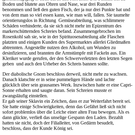
Boden und blutete aus Ohren und Nase, war drei Runden
benommen und ließ den guten Fisch, der ja nur drei Punkte hat und
von dem man so viel essen kann, wie man will, fallen. Sie taumelte
orientierungslos in Richtung Gemüseabteilung, was schlimmere
Schäden verhinderte, da sie sich nicht mehr im Epizentrum des
markerschütternden Schreies befand. Zusammengebrochen im
Rosenkohl sah sie, wie in der Spirituosenabteilung alle Flaschen
platzten und einigen Kunden des Supermarktes allerlei Gliedmaßen
abtrennten. Angestellte nutzen den Alkohol, um Wunden zu
desinfizieren, und brannten die Armstümpfe mit Fackeln aus. Ein
Kleriker wurde gerufen, der den Schwerverletzten den letzten Segen
geben und auch den Urheber des Schreis bannen sollte.
Der diabolische Gnom beschloss derweil, nicht mehr zu wachsen.
Danach klatschte er in seine pummeligen Hände und lachte
glücklich über sein grausames Werk. Inzwischen hatte er eine Capri-
Sonne erhalten und saugte daran. Sein Schreien musste er
zwangsläufig einstellen.
Er gab seiner Sklavin ein Zeichen, dass er zur Weiterfahrt bereit sei.
Sie hatte einige Schwierigkeiten, denn das Gefährt ließ sich nicht
sofort problemlos über die Leiche einer alten Frau bewegen. Als es
dann glückte, verließ das unselige Gespann den Laden. Bezahlt
hatten sie nicht, doch der Filialleiter, von Gedärm besudelt,
beschloss, dass der Kunde König sei.