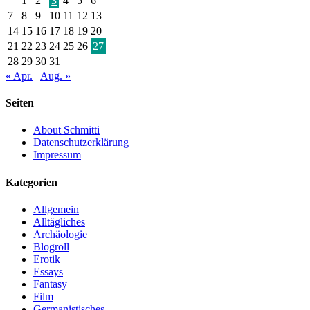
1
2
3
4
5
6
7
8
9
10
11
12
13
14
15
16
17
18
19
20
21
22
23
24
25
26
27
28
29
30
31
« Apr.
Aug. »
Seiten
About Schmitti
Datenschutzerklärung
Impressum
Kategorien
Allgemein
Alltägliches
Archäologie
Blogroll
Erotik
Essays
Fantasy
Film
Germanistisches