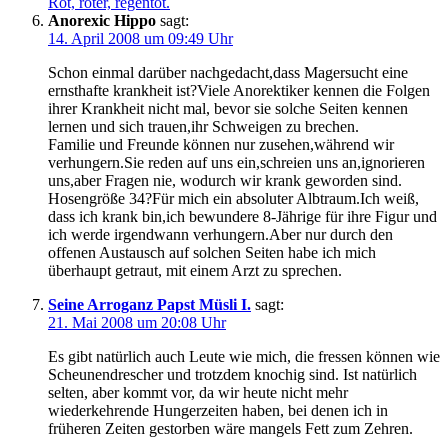
Rot, röter, regentot.
Anorexic Hippo
sagt:
14. April 2008 um 09:49 Uhr
Schon einmal darüber nachgedacht,dass Magersucht eine
ernsthafte krankheit ist?Viele Anorektiker kennen die Folgen
ihrer Krankheit nicht mal, bevor sie solche Seiten kennen
lernen und sich trauen,ihr Schweigen zu brechen.
Familie und Freunde können nur zusehen,während wir
verhungern.Sie reden auf uns ein,schreien uns an,ignorieren
uns,aber Fragen nie, wodurch wir krank geworden sind.
Hosengröße 34?Für mich ein absoluter Albtraum.Ich weiß,
dass ich krank bin,ich bewundere 8-Jährige für ihre Figur und
ich werde irgendwann verhungern.Aber nur durch den
offenen Austausch auf solchen Seiten habe ich mich
überhaupt getraut, mit einem Arzt zu sprechen.
Seine Arroganz Papst Müsli I.
sagt:
21. Mai 2008 um 20:08 Uhr
Es gibt natürlich auch Leute wie mich, die fressen können wie
Scheunendrescher und trotzdem knochig sind. Ist natürlich
selten, aber kommt vor, da wir heute nicht mehr
wiederkehrende Hungerzeiten haben, bei denen ich in
früheren Zeiten gestorben wäre mangels Fett zum Zehren.