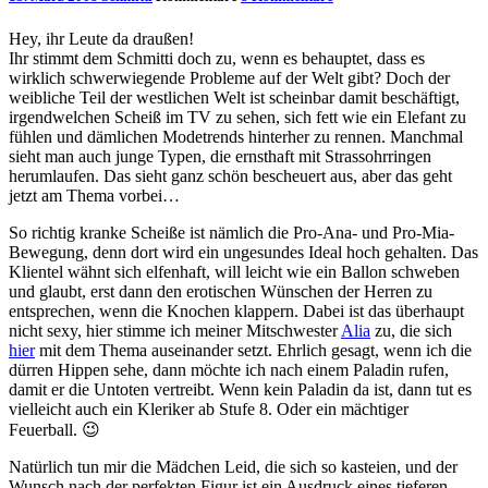
Hey, ihr Leute da draußen!
Ihr stimmt dem Schmitti doch zu, wenn es behauptet, dass es
wirklich schwerwiegende Probleme auf der Welt gibt? Doch der
weibliche Teil der westlichen Welt ist scheinbar damit beschäftigt,
irgendwelchen Scheiß im TV zu sehen, sich fett wie ein Elefant zu
fühlen und dämlichen Modetrends hinterher zu rennen. Manchmal
sieht man auch junge Typen, die ernsthaft mit Strassohrringen
herumlaufen. Das sieht ganz schön bescheuert aus, aber das geht
jetzt am Thema vorbei…
So richtig kranke Scheiße ist nämlich die Pro-Ana- und Pro-Mia-
Bewegung, denn dort wird ein ungesundes Ideal hoch gehalten. Das
Klientel wähnt sich elfenhaft, will leicht wie ein Ballon schweben
und glaubt, erst dann den erotischen Wünschen der Herren zu
entsprechen, wenn die Knochen klappern. Dabei ist das überhaupt
nicht sexy, hier stimme ich meiner Mitschwester
Alia
zu, die sich
hier
mit dem Thema auseinander setzt. Ehrlich gesagt, wenn ich die
dürren Hippen sehe, dann möchte ich nach einem Paladin rufen,
damit er die Untoten vertreibt. Wenn kein Paladin da ist, dann tut es
vielleicht auch ein Kleriker ab Stufe 8. Oder ein mächtiger
Feuerball. 😉
Natürlich tun mir die Mädchen Leid, die sich so kasteien, und der
Wunsch nach der perfekten Figur ist ein Ausdruck eines tieferen