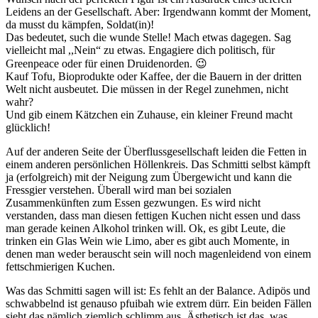
Leidens an der Gesellschaft. Aber: Irgendwann kommt der Moment,
da musst du kämpfen, Soldat(in)!
Das bedeutet, such die wunde Stelle! Mach etwas dagegen. Sag
vielleicht mal ,,Nein“ zu etwas. Engagiere dich politisch, für
Greenpeace oder für einen Druidenorden. 😉
Kauf Tofu, Bioprodukte oder Kaffee, der die Bauern in der dritten
Welt nicht ausbeutet. Die müssen in der Regel zunehmen, nicht
wahr?
Und gib einem Kätzchen ein Zuhause, ein kleiner Freund macht
glücklich!
Auf der anderen Seite der Überflussgesellschaft leiden die Fetten in
einem anderen persönlichen Höllenkreis. Das Schmitti selbst kämpft
ja (erfolgreich) mit der Neigung zum Übergewicht und kann die
Fressgier verstehen. Überall wird man bei sozialen
Zusammenkünften zum Essen gezwungen. Es wird nicht
verstanden, dass man diesen fettigen Kuchen nicht essen und dass
man gerade keinen Alkohol trinken will. Ok, es gibt Leute, die
trinken ein Glas Wein wie Limo, aber es gibt auch Momente, in
denen man weder berauscht sein will noch magenleidend von einem
fettschmierigen Kuchen.
Was das Schmitti sagen will ist: Es fehlt an der Balance. Adipös und
schwabbelnd ist genauso pfuibah wie extrem dürr. Ein beiden Fällen
sieht das nämlich ziemlich schlimm aus. Ästhetisch ist das, was