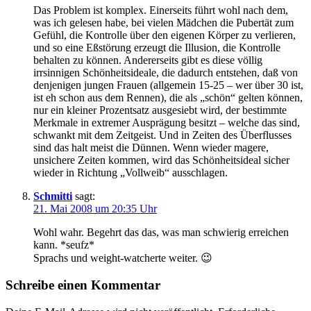
Das Problem ist komplex. Einerseits führt wohl nach dem,
was ich gelesen habe, bei vielen Mädchen die Pubertät zum
Gefühl, die Kontrolle über den eigenen Körper zu verlieren,
und so eine Eßstörung erzeugt die Illusion, die Kontrolle
behalten zu können. Andererseits gibt es diese völlig
irrsinnigen Schönheitsideale, die dadurch entstehen, daß von
denjenigen jungen Frauen (allgemein 15-25 – wer über 30 ist,
ist eh schon aus dem Rennen), die als „schön“ gelten können,
nur ein kleiner Prozentsatz ausgesiebt wird, der bestimmte
Merkmale in extremer Ausprägung besitzt – welche das sind,
schwankt mit dem Zeitgeist. Und in Zeiten des Überflusses
sind das halt meist die Dünnen. Wenn wieder magere,
unsichere Zeiten kommen, wird das Schönheitsideal sicher
wieder in Richtung „Vollweib“ ausschlagen.
Schmitti
sagt:
21. Mai 2008 um 20:35 Uhr
Wohl wahr. Begehrt das das, was man schwierig erreichen
kann. *seufz*
Sprachs und weight-watcherte weiter. 😉
Schreibe einen Kommentar