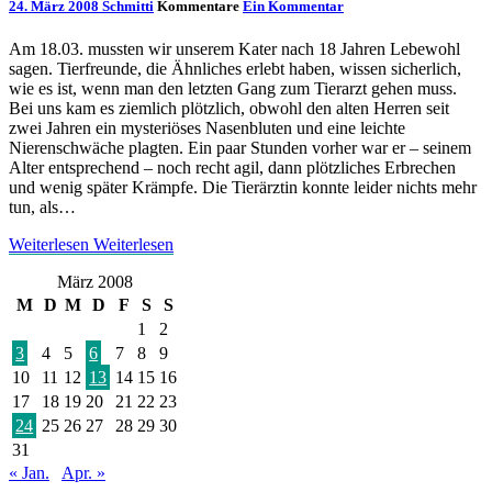
24. März 2008
Schmitti
Kommentare
Ein Kommentar
Am 18.03. mussten wir unserem Kater nach 18 Jahren Lebewohl
sagen. Tierfreunde, die Ähnliches erlebt haben, wissen sicherlich,
wie es ist, wenn man den letzten Gang zum Tierarzt gehen muss.
Bei uns kam es ziemlich plötzlich, obwohl den alten Herren seit
zwei Jahren ein mysteriöses Nasenbluten und eine leichte
Nierenschwäche plagten. Ein paar Stunden vorher war er – seinem
Alter entsprechend – noch recht agil, dann plötzliches Erbrechen
und wenig später Krämpfe. Die Tierärztin konnte leider nichts mehr
tun, als…
Weiterlesen
Weiterlesen
März 2008
M
D
M
D
F
S
S
1
2
3
4
5
6
7
8
9
10
11
12
13
14
15
16
17
18
19
20
21
22
23
24
25
26
27
28
29
30
31
« Jan.
Apr. »