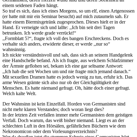
einem seidenen Faden hängt.
So traf es sich, dass ich eines Morgens, so um elf, einen Artgenossen
(er hatte mit mir ein Seminar besucht) auf mich zutaumeln sah. Er
hatte einem Biermixgetränk zugesprochen. Dieses hielt er in der
Hand. Er verneigte sich und lallte: ,,Ich bin seit drei Tagen
betrunken. Ich werde grade verrückt!“
,,Formblatt 5?“, fragte ich voll des bangen Erschreckens. Doch es
verhalte sich anders, erwiderte dieser, er werde ,,nur so“
wahnsinnig.
Ich nickte verständnisvoll und sah, dass sich an seinem Handgelenk
eine Handschelle befand. Als ich fragte, aus welchem Schlafzimmer
der Ärmste geflohen sei, bekam ich eine gar seltsame Antwort:
,,Ich hab die seit Wochen um und nie fragte mich jemand danach.“
Mit sexuellen Dramen hatte es jedoch wenig zu tun, erfuhr ich. Das
arme Wesen grämte sich also nur ob der Gleichgültigkeit der
Menschen. Es hatte niemand gefragt. Oh, hätte doch einer gefragt.
Welch kalte Welt.
Der Wahnsinn ist kein Einzelfall. Horden von Germanisten sind
nicht mehr klaren Verstandes; doch woran liegt dies?
In der letzten Zeit verfallen immer mehr Germanisten dem geistigen
Verfall. Doch warum, das weiß bisher niemand. Liegt es an der
schlechten Luft in den Hörsälen, gefährlichen Büchern wie dem
Nekronomicon oder dem Vorlesungsverzeichnis?
Wer da draußen jetzt die stummen Schreie eines Germanisten hört,