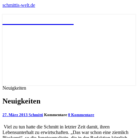
schmittis-welt.de
schmittis-welt.de
Neuigkeiten
Neuigkeiten
27. März 2013
Schmitti
Kommentare
0 Kommentare
Viel zu tun hatte die Schmitt in letzter Zeit damit, ihren
Lebensunterhalt zu erwirtschaften. „Das war schon eine ziemlich
Plackerei“, so die Jungjournalistin, die in der Redaktion kürzlich