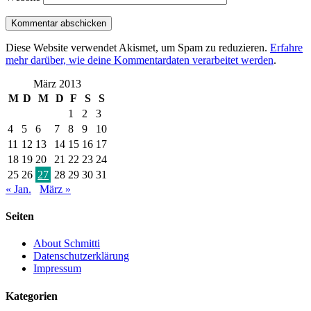
Diese Website verwendet Akismet, um Spam zu reduzieren.
Erfahre
mehr darüber, wie deine Kommentardaten verarbeitet werden
.
März 2013
M
D
M
D
F
S
S
1
2
3
4
5
6
7
8
9
10
11
12
13
14
15
16
17
18
19
20
21
22
23
24
25
26
27
28
29
30
31
« Jan.
März »
Seiten
About Schmitti
Datenschutzerklärung
Impressum
Kategorien