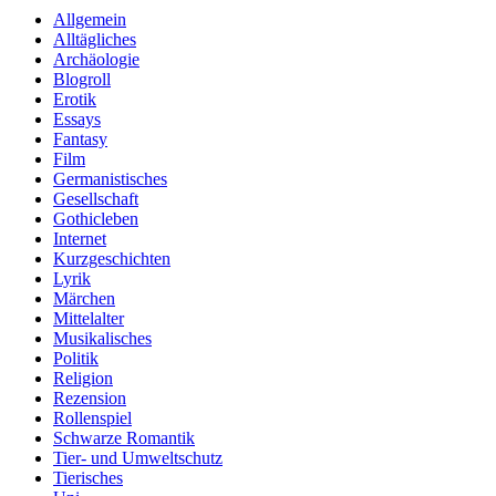
Allgemein
Alltägliches
Archäologie
Blogroll
Erotik
Essays
Fantasy
Film
Germanistisches
Gesellschaft
Gothicleben
Internet
Kurzgeschichten
Lyrik
Märchen
Mittelalter
Musikalisches
Politik
Religion
Rezension
Rollenspiel
Schwarze Romantik
Tier- und Umweltschutz
Tierisches