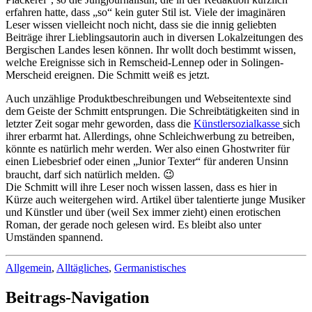
erfahren hatte, dass „so“ kein guter Stil ist. Viele der imaginären
Leser wissen vielleicht noch nicht, dass sie die innig geliebten
Beiträge ihrer Lieblingsautorin auch in diversen Lokalzeitungen des
Bergischen Landes lesen können. Ihr wollt doch bestimmt wissen,
welche Ereignisse sich in Remscheid-Lennep oder in Solingen-
Merscheid ereignen. Die Schmitt weiß es jetzt.
Auch unzählige Produktbeschreibungen und Webseitentexte sind
dem Geiste der Schmitt entsprungen. Die Schreibtätigkeiten sind in
letzter Zeit sogar mehr geworden, dass die
Künstlersozialkasse
sich
ihrer erbarmt hat. Allerdings, ohne Schleichwerbung zu betreiben,
könnte es natürlich mehr werden. Wer also einen Ghostwriter für
einen Liebesbrief oder einen „Junior Texter“ für anderen Unsinn
braucht, darf sich natürlich melden. 😉
Die Schmitt will ihre Leser noch wissen lassen, dass es hier in
Kürze auch weitergehen wird. Artikel über talentierte junge Musiker
und Künstler und über (weil Sex immer zieht) einen erotischen
Roman, der gerade noch gelesen wird. Es bleibt also unter
Umständen spannend.
Allgemein
,
Alltägliches
,
Germanistisches
Beitrags-Navigation