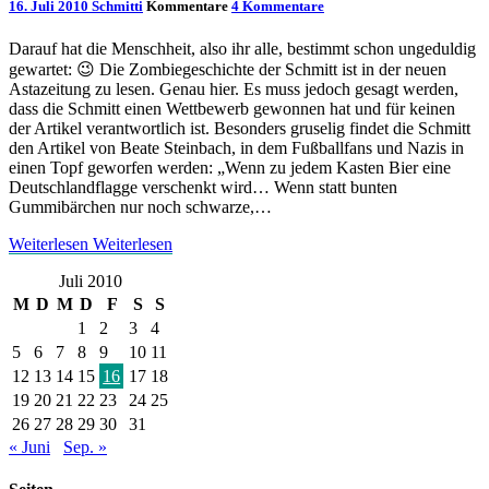
16. Juli 2010
Schmitti
Kommentare
4 Kommentare
Darauf hat die Menschheit, also ihr alle, bestimmt schon ungeduldig
gewartet: 😉 Die Zombiegeschichte der Schmitt ist in der neuen
Astazeitung zu lesen. Genau hier. Es muss jedoch gesagt werden,
dass die Schmitt einen Wettbewerb gewonnen hat und für keinen
der Artikel verantwortlich ist. Besonders gruselig findet die Schmitt
den Artikel von Beate Steinbach, in dem Fußballfans und Nazis in
einen Topf geworfen werden: „Wenn zu jedem Kasten Bier eine
Deutschlandflagge verschenkt wird… Wenn statt bunten
Gummibärchen nur noch schwarze,…
Weiterlesen
Weiterlesen
Juli 2010
M
D
M
D
F
S
S
1
2
3
4
5
6
7
8
9
10
11
12
13
14
15
16
17
18
19
20
21
22
23
24
25
26
27
28
29
30
31
« Juni
Sep. »