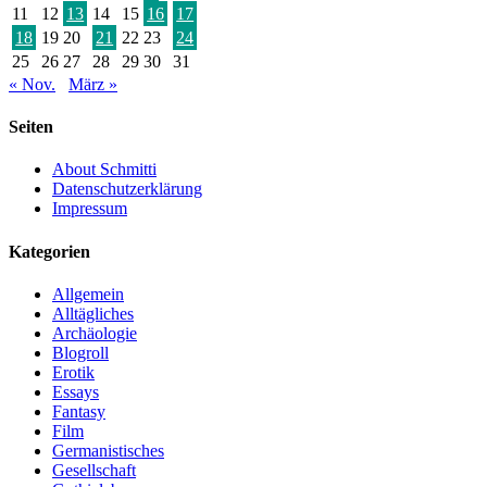
11
12
13
14
15
16
17
18
19
20
21
22
23
24
25
26
27
28
29
30
31
« Nov.
März »
Seiten
About Schmitti
Datenschutzerklärung
Impressum
Kategorien
Allgemein
Alltägliches
Archäologie
Blogroll
Erotik
Essays
Fantasy
Film
Germanistisches
Gesellschaft