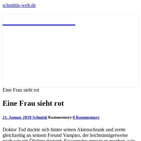
schmittis-welt.de
schmittis-welt.de
Eine Frau sieht rot
Eine Frau sieht rot
21. Januar 2010
Schmitti
Kommentare
0 Kommentare
Doktor Tod duckte sich hinter seinen Aktenschrank und zerrte
gleichzeitig an seinem Freund Vampiro, der leichtsinnigerweise
noch wie ein Ölgötze dastand. Fassungslos musste er zusehen, wie