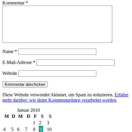
Kommentar
*
Name
*
E-Mail-Adresse
*
Website
Diese Website verwendet Akismet, um Spam zu reduzieren.
Erfahre
mehr darüber, wie deine Kommentardaten verarbeitet werden
.
Januar 2010
M
D
M
D
F
S
S
1
2
3
4
5
6
7
8
9
10