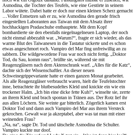
Asmodina, die Tochter des Teufels, wie eine Gestörte in seinem
Labor wütete. Dabei hatte er doch nur einen kleinen Scherz gemacht
…
Voller Entsetzen sah er zu, wie Asmodina den gerade frisch
eingestellten Laboranten aus Taiwan mit dem Absatz ihrer
hochhackigen Pradaschuhe enthauptete. Mit dem Kopf
bombardierte sie den ebenfalls niegelnagelneuen Laptop, der noch
nicht einmal abbezahlt war. „Warum?“, fragte er sich wieder, als das
warme Blut des Taiwanesen in die Tastatur sickerte und es schon
etwas angeschmort roch. Vampiro del Mar fing unfreiwillig an zu
sabbern. Die wildgewordene Frau war noch nicht fertig. „Doktor
Tod, du Sau, komm raus“, brüllte sie, während sie mit
Reagenzgläsern nach dem Aktenschrank warf. „Alles für die Katz“,
dachte sich der Wissenschaftler. An dieser neuen
Schweinegrippevariante hatte er einen ganzen Monat gearbeitet.
Als alle Reagenzgläser verbraucht waren, hielt die Teufelstochter
inne, betrachtete ihr blutbesudeltes Kleid und knickte ein wie ein
trockener Halm. „Ich bin eine dicke fette Kuh!“, winselte sie, zerrte
an ihrem Kleid und brach spontan in Tränen aus. Der Rotz lief ihr
aus allen Löchern. Sie weinte gar bitterlich. Zögerlich kamen erst
Doktor Tod und dann auch Vampiro del Mar aus ihrem Versteck
gekrochen. Gewalt war ja akzeptabel, aber was tat man mit einer
weinenden Frau?
„Na, na“, sagte Dr. Tod und tätschelte Asmodina die Schulter.
Vampiro kuckte nur doof.