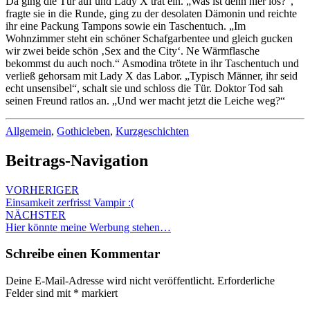
Da ging die Tür auf und Lady X trat ein. „Was ist denn hier los?“,
fragte sie in die Runde, ging zu der desolaten Dämonin und reichte
ihr eine Packung Tampons sowie ein Taschentuch. „Im
Wohnzimmer steht ein schöner Schafgarbentee und gleich gucken
wir zwei beide schön ‚Sex and the City‘. Ne Wärmflasche
bekommst du auch noch.“ Asmodina trötete in ihr Taschentuch und
verließ gehorsam mit Lady X das Labor. „Typisch Männer, ihr seid
echt unsensibel“, schalt sie und schloss die Tür. Doktor Tod sah
seinen Freund ratlos an. „Und wer macht jetzt die Leiche weg?“
Allgemein
,
Gothicleben
,
Kurzgeschichten
Beitrags-Navigation
VORHERIGER
Einsamkeit zerfrisst Vampir :(
NÄCHSTER
Hier könnte meine Werbung stehen…
Schreibe einen Kommentar
Deine E-Mail-Adresse wird nicht veröffentlicht.
Erforderliche
Felder sind mit
*
markiert