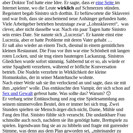
aber Doktor Tod hatte eine Idee. Er sagte, dass er
eine Seite
im
Internet kenne, wo die Leute
wirklich
auf Schmerzen stünden.
Begeistert begab Sinistro sich dorthin. Er befürwortete die Sklaverei
und war froh, dass sie anscheinend neue Anhänger gefunden hatte.
Viele Arbeitgeber betrieben heutzutage zwar „Lohnsklaverei“, was
clever, aber nicht dasselbe war. Nach ein paar Tagen hatte Sinistro
sein erstes Date. Sie nannte sich „Lucrezia“. Er kannte einst eine
Lucrezia, aber er hatte Probleme mit deren Vater gehabt …
Er saß also wieder an einem Tisch, diesmal in einem gemütlichen
kleinen Restaurant. Die Frau vor ihm war eine Schönheit mit langen
roten Locken, und sie trug einen hautengen Lackanzug. Sinistros
Gliedchen wurde sofort stämmig. Sabbernd tat er so, als würde er
seine Spaghetti verzehren, während er höfliche Konversation
betrieb. Die Nudeln verzehrte in Wirklichkeit der kleine
Homunkulus, der in seiner Manteltasche wohnte.
Nach einer Weile sah sie ihn verlockend an und sagte, dass sie mit
ihm „spielen“ wolle. Das enttäuschte den Vampir, der sich schon auf
Sex und Gewalt
gefreut hatte. Was sollte das? Warum? 🙁
Er verbarg seine Enttäuschung und zog eine Spielesammlung aus
seinem nimmervollen Beutel, den er immer bei sich trug. Zwei
Stunden spielten sie Mensch-ärger-dich-nicht, Dame, Mühle und
Fang den Hut. Sinistro fühlte sich verarscht. Die undankbare Frau
schmollte auch noch, nachdem sie ihn genötigt hatte, Brettspiele zu
spielen. Irgendwann fing sie an zu hibbeln und fragte mit gurrender
Stimme, was denn aus dem Plan geworden sei, „miteinander zu