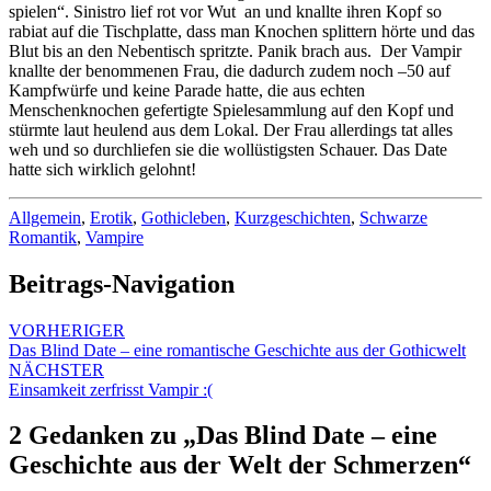
spielen“. Sinistro lief rot vor Wut an und knallte ihren Kopf so
rabiat auf die Tischplatte, dass man Knochen splittern hörte und das
Blut bis an den Nebentisch spritzte. Panik brach aus. Der Vampir
knallte der benommenen Frau, die dadurch zudem noch –50 auf
Kampfwürfe und keine Parade hatte, die aus echten
Menschenknochen gefertigte Spielesammlung auf den Kopf und
stürmte laut heulend aus dem Lokal. Der Frau allerdings tat alles
weh und so durchliefen sie die wollüstigsten Schauer. Das Date
hatte sich wirklich gelohnt!
Allgemein
,
Erotik
,
Gothicleben
,
Kurzgeschichten
,
Schwarze
Romantik
,
Vampire
Beitrags-Navigation
VORHERIGER
Das Blind Date – eine romantische Geschichte aus der Gothicwelt
NÄCHSTER
Einsamkeit zerfrisst Vampir :(
2 Gedanken zu „
Das Blind Date – eine
Geschichte aus der Welt der Schmerzen
“