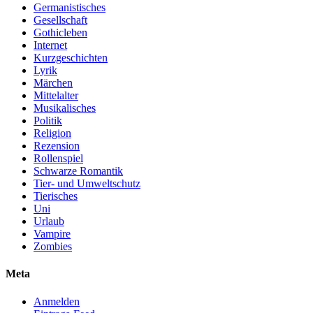
Germanistisches
Gesellschaft
Gothicleben
Internet
Kurzgeschichten
Lyrik
Märchen
Mittelalter
Musikalisches
Politik
Religion
Rezension
Rollenspiel
Schwarze Romantik
Tier- und Umweltschutz
Tierisches
Uni
Urlaub
Vampire
Zombies
Meta
Anmelden