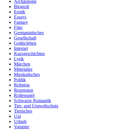
Archäologie
Blogroll
Erotik
Essays
Fantasy
Film
Germanistisches
Gesellschaft
Gothicleben
Internet
Kurzgeschichten
Lyrik
Märchen
Mittelalter
Musikalisches
Politik
Religion
Rezension
Rollenspiel
Schwarze Romantik
Tier- und Umweltschutz
Tierisches
Uni
Urlaub
Vampire