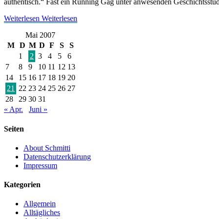
authentisch.“ Fast ein Running Gag unter anwesenden Geschichtsstud
Weiterlesen
Weiterlesen
Mai 2007
M
D
M
D
F
S
S
1
2
3
4
5
6
7
8
9
10
11
12
13
14
15
16
17
18
19
20
21
22
23
24
25
26
27
28
29
30
31
« Apr.
Juni »
Seiten
About Schmitti
Datenschutzerklärung
Impressum
Kategorien
Allgemein
Alltägliches