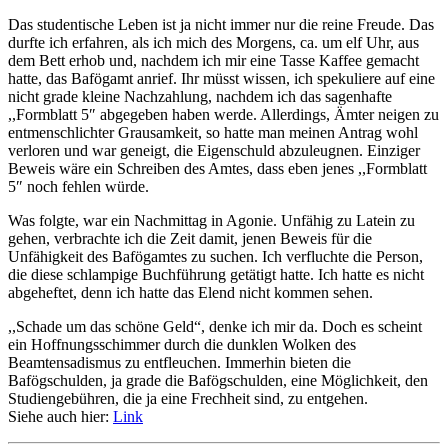
Das studentische Leben ist ja nicht immer nur die reine Freude. Das
durfte ich erfahren, als ich mich des Morgens, ca. um elf Uhr, aus
dem Bett erhob und, nachdem ich mir eine Tasse Kaffee gemacht
hatte, das Bafögamt anrief. Ihr müsst wissen, ich spekuliere auf eine
nicht grade kleine Nachzahlung, nachdem ich das sagenhafte
,,Formblatt 5″ abgegeben haben werde. Allerdings, Ämter neigen zu
entmenschlichter Grausamkeit, so hatte man meinen Antrag wohl
verloren und war geneigt, die Eigenschuld abzuleugnen. Einziger
Beweis wäre ein Schreiben des Amtes, dass eben jenes ,,Formblatt
5″ noch fehlen würde.
Was folgte, war ein Nachmittag in Agonie. Unfähig zu Latein zu
gehen, verbrachte ich die Zeit damit, jenen Beweis für die
Unfähigkeit des Bafögamtes zu suchen. Ich verfluchte die Person,
die diese schlampige Buchführung getätigt hatte. Ich hatte es nicht
abgeheftet, denn ich hatte das Elend nicht kommen sehen.
,,Schade um das schöne Geld“, denke ich mir da. Doch es scheint
ein Hoffnungsschimmer durch die dunklen Wolken des
Beamtensadismus zu entfleuchen. Immerhin bieten die
Bafögschulden, ja grade die Bafögschulden, eine Möglichkeit, den
Studiengebühren, die ja eine Frechheit sind, zu entgehen.
Siehe auch hier:
Link