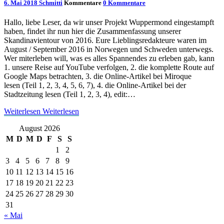
6. Mai 2018
Schmitti
Kommentare
0 Kommentare
Hallo, liebe Leser, da wir unser Projekt Wuppermond eingestampft
haben, findet ihr nun hier die Zusammenfassung unserer
Skandinavientour von 2016. Eure Lieblingsredakteure waren im
August / September 2016 in Norwegen und Schweden unterwegs.
Wer miterleben will, was es alles Spannendes zu erleben gab, kann
1. unsere Reise auf YouTube verfolgen, 2. die komplette Route auf
Google Maps betrachten, 3. die Online-Artikel bei Miroque
lesen (Teil 1, 2, 3, 4, 5, 6, 7), 4. die Online-Artikel bei der
Stadtzeitung lesen (Teil 1, 2, 3, 4), edit:…
Weiterlesen
Weiterlesen
August 2026
M
D
M
D
F
S
S
1
2
3
4
5
6
7
8
9
10
11
12
13
14
15
16
17
18
19
20
21
22
23
24
25
26
27
28
29
30
31
« Mai