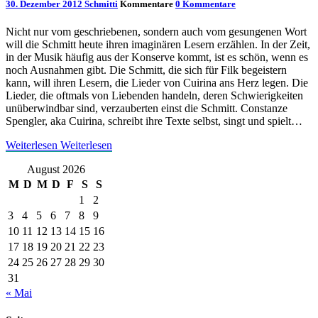
30. Dezember 2012
Schmitti
Kommentare
0 Kommentare
Nicht nur vom geschriebenen, sondern auch vom gesungenen Wort
will die Schmitt heute ihren imaginären Lesern erzählen. In der Zeit,
in der Musik häufig aus der Konserve kommt, ist es schön, wenn es
noch Ausnahmen gibt. Die Schmitt, die sich für Filk begeistern
kann, will ihren Lesern, die Lieder von Cuirina ans Herz legen. Die
Lieder, die oftmals von Liebenden handeln, deren Schwierigkeiten
unüberwindbar sind, verzauberten einst die Schmitt. Constanze
Spengler, aka Cuirina, schreibt ihre Texte selbst, singt und spielt…
Weiterlesen
Weiterlesen
August 2026
M
D
M
D
F
S
S
1
2
3
4
5
6
7
8
9
10
11
12
13
14
15
16
17
18
19
20
21
22
23
24
25
26
27
28
29
30
31
« Mai