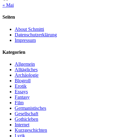
« Mai
Seiten
About Schmitti
Datenschutzerklärung
Impressum
Kategorien
Allgemein
Alltägliches
Archäologie
Blogroll
Erotik
Essays
Fantasy
Film
Germanistisches
Gesellschaft
Gothicleben
Internet
Kurzgeschichten
Lyrik