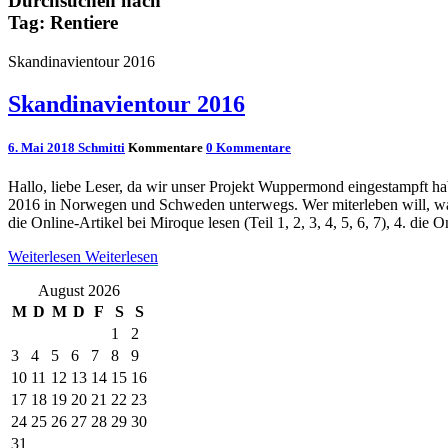
Durchsuchen nach
Tag:
Rentiere
Skandinavientour 2016
Skandinavientour 2016
6. Mai 2018
Schmitti
Kommentare
0 Kommentare
Hallo, liebe Leser, da wir unser Projekt Wuppermond eingestampft h
2016 in Norwegen und Schweden unterwegs. Wer miterleben will, was 
die Online-Artikel bei Miroque lesen (Teil 1, 2, 3, 4, 5, 6, 7), 4. die O
Weiterlesen
Weiterlesen
August 2026
M
D
M
D
F
S
S
1
2
3
4
5
6
7
8
9
10
11
12
13
14
15
16
17
18
19
20
21
22
23
24
25
26
27
28
29
30
31