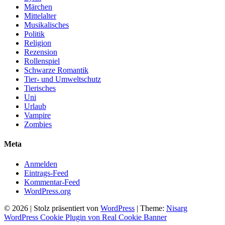
Märchen
Mittelalter
Musikalisches
Politik
Religion
Rezension
Rollenspiel
Schwarze Romantik
Tier- und Umweltschutz
Tierisches
Uni
Urlaub
Vampire
Zombies
Meta
Anmelden
Eintrags-Feed
Kommentar-Feed
WordPress.org
© 2026
|
Stolz präsentiert von
WordPress
|
Theme:
Nisarg
WordPress Cookie Plugin von Real Cookie Banner