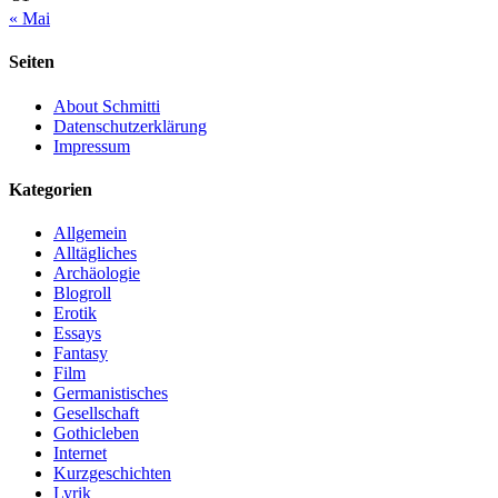
« Mai
Seiten
About Schmitti
Datenschutzerklärung
Impressum
Kategorien
Allgemein
Alltägliches
Archäologie
Blogroll
Erotik
Essays
Fantasy
Film
Germanistisches
Gesellschaft
Gothicleben
Internet
Kurzgeschichten
Lyrik