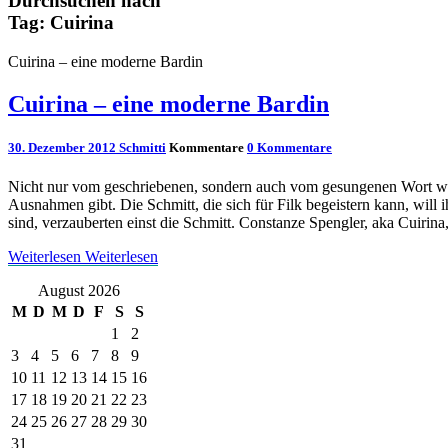
Durchsuchen nach
Tag:
Cuirina
Cuirina – eine moderne Bardin
Cuirina – eine moderne Bardin
30. Dezember 2012
Schmitti
Kommentare
0 Kommentare
Nicht nur vom geschriebenen, sondern auch vom gesungenen Wort will 
Ausnahmen gibt. Die Schmitt, die sich für Filk begeistern kann, will
sind, verzauberten einst die Schmitt. Constanze Spengler, aka Cuirina,
Weiterlesen
Weiterlesen
August 2026
M
D
M
D
F
S
S
1
2
3
4
5
6
7
8
9
10
11
12
13
14
15
16
17
18
19
20
21
22
23
24
25
26
27
28
29
30
31